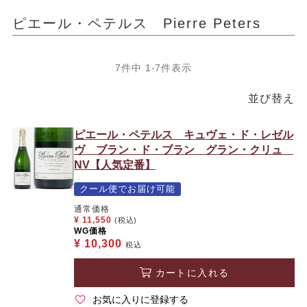
ピエール・ペテルス Pierre Peters
7
件中
1
-
7
件表示
並び替え
ピエール・ペテルス キュヴェ・ド・レゼル
ヴ ブラン・ド・ブラン グラン・クリュ
NV【人気定番】
クール便でお届け可能
通常価格
¥
11,550
(税込)
WG価格
¥
10,300
税込
カートに入れる
お気に入りに登録する