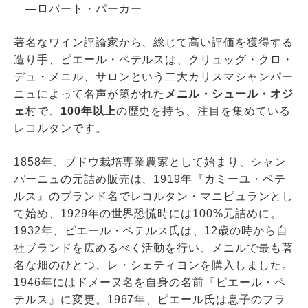
―ロバート・パーカー
著名なワイン評論家から、総じて高い評価を獲得する
造り手、ピエール・ペテルスは、クリュッグ・クロ・
デュ・メニル、サロンという二大カリスマシャンパー
ニュによって名声が築かれた
メニル・シュール・オジ
ェ
村で、
100年以上
の歴史を持ち、注目を集めている
レコルタンです。
1858年、ブドウ栽培専業農家として始まり、シャン
パーニュの元詰め販売は、1919年『カミーユ・ペテ
ルス』のブランド名でレコルタン・マニピュランとし
て始め、1929年の世界恐慌時には100%元詰めに。
1932年、ピエール・ペテルス氏は、12歳の時から自
社ブランドを広めるべく活動を行い、メニルで最も著
名な畑のひとつ、レ・シェティヨンを購入しました。
1946年にはドメーヌ名を自身の名前『ピエール・ペ
テルス』に変更。1967年、ピエール氏は息子のフラ