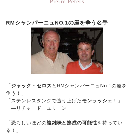
Pierre Peters
RMシャンパーニュNO.1の座を争う名手
「
ジャック・セロス
とRMシャンパーニュNo.1の座を
争う！」
「ステンレスタンクで造り上げた
モンラッシェ
！」
―リチャード・ユリーン
「恐ろしいほどの
複雑味と熟成の可能性
を持ってい
る！」