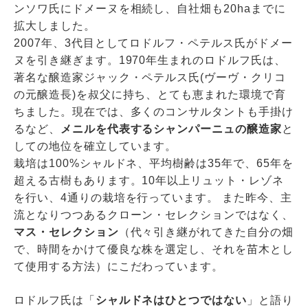
ンソワ氏にドメーヌを相続し、自社畑も20haまでに
拡大しました。
2007年、3代目としてロドルフ・ペテルス氏がドメー
ヌを引き継ぎます。1970年生まれのロドルフ氏は、
著名な醸造家ジャック・ペテルス氏(ヴーヴ・クリコ
の元醸造長)を叔父に持ち、とても恵まれた環境で育
ちました。現在では、多くのコンサルタントも手掛け
るなど、
メニルを代表するシャンパーニュの醸造家
と
しての地位を確立しています。
栽培は100%シャルドネ、平均樹齢は35年で、65年を
超える古樹もあります。10年以上リュット・レゾネ
を行い、4通りの栽培を行っています。 また昨今、主
流となりつつあるクローン・セレクションではなく、
マス・セレクション
（代々引き継がれてきた自分の畑
で、時間をかけて優良な株を選定し、それを苗木とし
て使用する方法）にこだわっています。
ロドルフ氏は「
シャルドネはひとつではない
」と語り