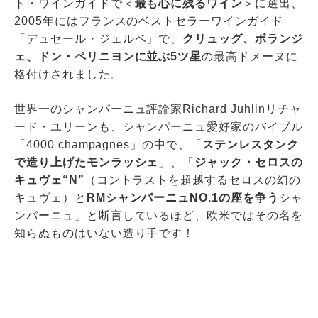
ト・ワインガイドで＜
最も心に残るワイン
＞に選出、
2005年にはフランスのベストセラーワインガイド
「デュセール・ジェルベ」で、
クリュッグ、ボランジ
ェ、ドン・ペリニヨンに並ぶ5ツ星
の最高ドメーヌに
格付けされました。
世界一のシャンパーニュ評論家Richard Juhlinリチャ
ード・ユリーンも、シャンパーニュ愛好家のバイブル
「4000 champagnes」の中で、「
ステンレスタンク
で造り上げたモンラッシェ
」、「
ジャック・セロスの
キュヴェ“N”
（コントラストを超越するセロスの幻の
キュヴェ）と
RMシャンパーニュNO.1の座を争う
シャ
ンパーニュ」と断言しているほど、欧米ではその名を
知らぬものはいない造り手です！