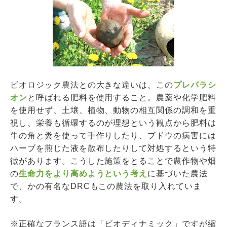
ビオロジック農法との大きな違いは、この
プレパラシ
オン
と呼ばれる肥料を使用すること。農薬や化学肥料
を使用せず、土壌、植物、動物の相互関係の調和を重
視し、栄養も循環するのが理想という観点から肥料は
牛の角と糞を使って手作りしたり、ブドウの病害には
ハーブを煎じた液を散布したりして対処するという特
徴があります。こうした施策をとることで農作物や畑
の
生命力をより高めようという考え
に基づいた農法
で、かの有名なDRCもこの農法を取り入れていま
す。
※正確なフランス語は「ビオディナミック」ですが縮