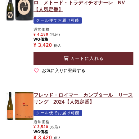
ロ メトード・トラディチオナーレ NV
【人気定番】
クール便でお届け可能
通常価格
¥
4,180
(税込)
WG価格
¥
3,420
税込
カートに入れる
お気に入りに登録する
フレッド・ロイマー カンプタール リース
リング 2024【人気定番】
クール便でお届け可能
通常価格
¥
3,520
(税込)
WG価格
¥
3,420
税込