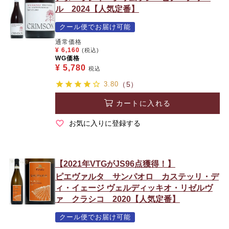
ル 2024【人気定番】
クール便でお届け可能
通常価格
¥
6,160
(税込)
WG価格
¥
5,780
税込
3.80
（5）
カートに入れる
お気に入りに登録する
【2021年VTGがJS96点獲得！】
ピエヴァルタ サンパオロ カステッリ・デ
ィ・イェージ ヴェルディッキオ・リゼルヴ
ァ クラシコ 2020【人気定番】
クール便でお届け可能