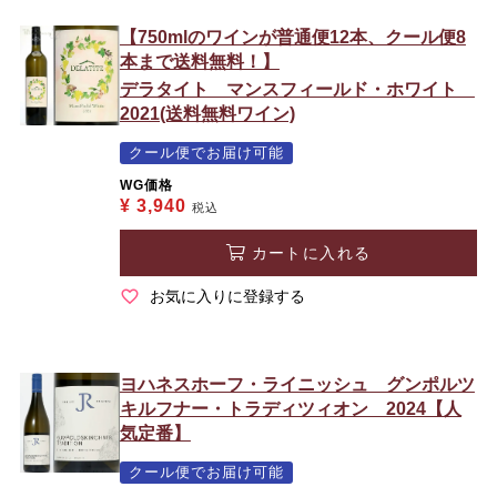
【750mlのワインが普通便12本、クール便8
本まで送料無料！】
デラタイト マンスフィールド・ホワイト
2021(送料無料ワイン)
クール便でお届け可能
WG価格
¥
3,940
税込
カートに入れる
お気に入りに登録する
ヨハネスホーフ・ライニッシュ グンポルツ
キルフナー・トラディツィオン 2024【人
気定番】
クール便でお届け可能