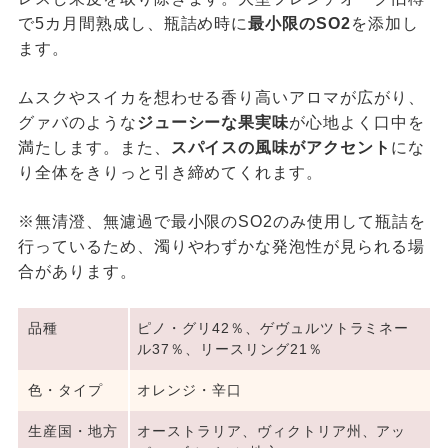
で5カ月間熟成し、瓶詰め時に
最小限のSO2
を添加し
ます。
ムスクやスイカを想わせる香り高いアロマが広がり、
グァバのような
ジューシーな果実味
が心地よく口中を
満たします。また、
スパイスの風味がアクセント
にな
り全体をきりっと引き締めてくれます。
※無清澄、無濾過で最小限のSO2のみ使用して瓶詰を
行っているため、濁りやわずかな発泡性が見られる場
合があります。
品種
ピノ・グリ42％、ゲヴュルツトラミネー
ル37％、リースリング21％
色・タイプ
オレンジ・辛口
生産国・地方
オーストラリア、ヴィクトリア州、アッ