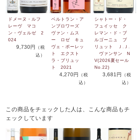
ドメーヌ・ルフ
ベルトラン・ア
シャトー・ド・
レーヴ マコ
ンブロワーズ
フュイッセ ク
ン・ヴェルゼ 2
ヴァン・ムス
レマン・ド・ブ
024
ー ロゼ キュ
ルゴーニュ ブ
ヴェ・ポーレッ
リュット Ｊ.Ｊ.
9,730円
（税
ト エクスト
ヴァンサン N
込）
ラ・ブリュッ
V(2026夏セール
ト 2021
No.22)
4,270円
3,681円
（税
（税
込）
込）
この商品をチェックした人は、こんな商品もチ
ェックしています