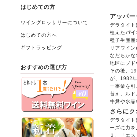
はじめての方
アッパー
ワイングロッサリーについて
デラタイト
植えた
パイ
はじめての方へ
種子生産産
ギフトラッピング
リアワイン
なだらかな
地区にブド
おすすめの選び方
その後、1
が、198
ー事業を引
替え、ルド
⽜糞や⽔晶
さらにク
デラタイト
ーズに⼒を
え、「エス