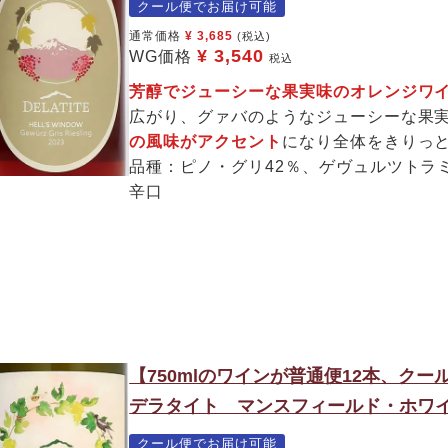
クール便でお届け可能
通常価格
¥
3,685
(税込)
¥
3,540
WG価格
税込
芳醇でジューシーな果実味のオレンジ
広がり、グァバのようなジューシーな果
の風味がアクセント
になり全体をきりっ
品種：ピノ・グリ42％、ゲヴュルツトラ
辛口
【750mlのワインが普通便12本、ク
デラタイト マンスフィールド・ホワイト
クール便でお届け可能