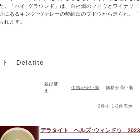
た
。「ハイ･グラウンド」は、自社畑のブドウとワイナリー
近にあるキング･ヴァレーの契約畑のブドウから造られ、「
られます。
 Delatite
並び替
価格が安い順
価格が高い順
え
2
件中
1
-
2
件表示
デラタイト ヘルズ･ウィンドウ 202