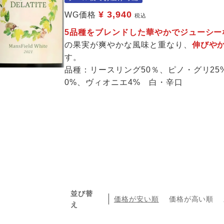
¥
3,940
WG価格
税込
5品種をブレンドした華やかでジューシ
の果実が爽やかな風味と重なり、
伸びや
す。
品種：リースリング50％、ピノ・グリ25
0%、ヴィオニエ4% 白・辛口
並び替
価格が安い順
価格が高い順
え