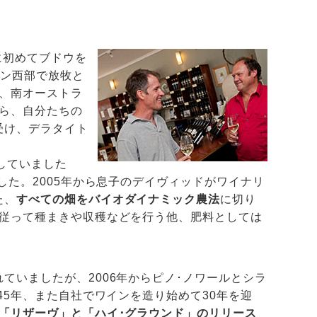
に初めてブドウを
ーン西部で放牧と
、南オーストラ
ら、自分たちの
受け、デラタイト
売していました
した。2005年から息子のデイヴィッドがワイナリ
た、
すべての畑をバイオダイナミック農法
に切り
に従って種まきや収穫などを⾏う他、肥料としては
ていましたが、2006年からピノ･ノワールとシラ
45年、また自社でワインを造り始めて30年を迎
「リザーヴ」と「ハイ･グラウンド」のリリース