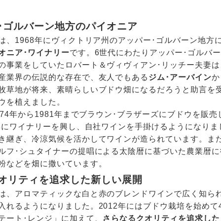
･ゴルバーン地方のパイオニア
は、1968年にヴィクトリア州のアッパー･ゴルバーン地方
オニア･ワイナリー
です。6世代にわたりアッパー･ゴルバ
の事業をしていたロバート＆ヴィヴィアン･リッチー夫妻は
産業界の伝説的な存在で、友人でもある
ジム･アーバイン
か
牧草地が将来、素晴らしいブドウ畑になるだろうと助言を
ウを植えました。
974年から1981年までブラウン･ブラザーズにブドウを販
2年にワイナリーを興し、自社ワインを手掛けるようになりま
き継ぎ、冷涼気候を活かしてワインが造られています。ま
ルフ･シュタイナーの提唱による太陰暦に基づいた農業暦
粉などを畑に撒いています。
オリティを追求した新しい展開
は、アロマティックな白と⾚のブレンドワインで広く知られ
⼊れるようになりました。2012年にはブドウ栽培を始めて
テート･レンジ」に加えて、
さらなるクオリティを追求した