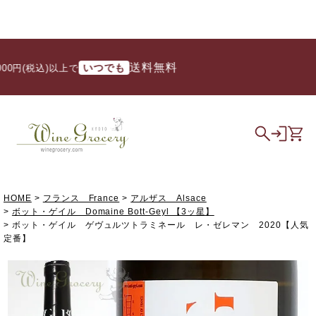
送料無料
いつでも
0円(税込)以上で
HOME
フランス France
アルザス Alsace
ボット・ゲイル Domaine Bott-Geyl 【3ッ星】
ボット・ゲイル ゲヴュルツトラミネール レ・ゼレマン 2020【人気
定番】