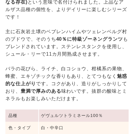
なる存在)
という意味で名付けられました。上品なア
ルザス品種の個性を、よりデイリーに楽しむシリーズ
です！
主に石灰岩土壌のベブレンハイムやツェレンベルグ村
のブドウで、そのうち
40％に特級ゾーネングランツ
も
ブレンドされています。ステンレスタンクを使用し、
シュール・リーで11カ月間熟成させます。
バラの花びら、ライチ、白コショウ、柑橘系の果物、
蜂蜜、エキゾチックな香りもあり、とてつもなく
魅惑
的な仕上がり
です。コクがあり、造りがしっかりして
おり、
豊満で厚みのある
味わいです。抜群の酸味とミ
ネラルもお楽しみいただけます。
品種
ゲヴュルツトラミネール100％
色・タイプ
白・中辛口