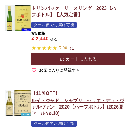
トリンバック リースリング 2023【ハー
フボトル】【人気定番】
クール便でお届け可能
WG価格
¥
2,440
税込
5.00
（1）
カートに入れる
お気に入りに登録する
【11％OFF】
ルイ・ジャド シャブリ セリエ・デュ・ヴ
ァルヴァン 2020【ハーフボトル】(2026夏
セールNo.10)
クール便でお届け可能