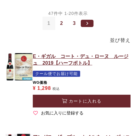
47
件中
1
-
20
件表示
1
2
3
並び替え
E・ギガル コート・デュ・ローヌ ルージ
ュ 2019【ハーフボトル】
クール便でお届け可能
WG価格
¥
1,298
税込
カートに入れる
お気に入りに登録する