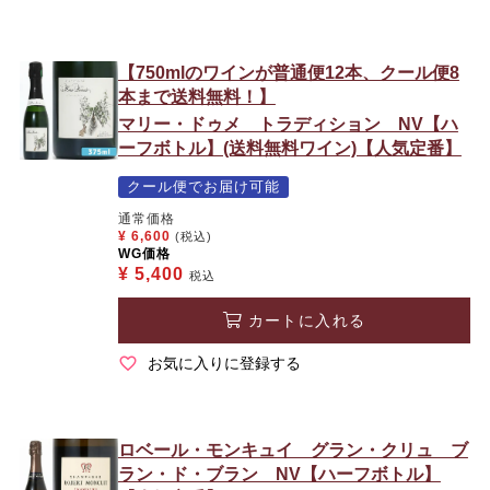
【750mlのワインが普通便12本、クール便8
本まで送料無料！】
マリー・ドゥメ トラディション NV【ハ
ーフボトル】(送料無料ワイン)【人気定番】
クール便でお届け可能
通常価格
¥
6,600
(税込)
WG価格
¥
5,400
税込
カートに入れる
お気に入りに登録する
ロベール・モンキュイ グラン・クリュ ブ
ラン・ド・ブラン NV【ハーフボトル】