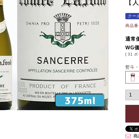
【
クー
商品番
通常
WG
[
31
ポ
熨斗
商