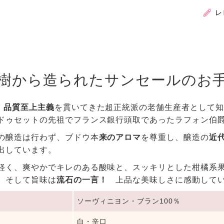
レ
樹から造られたサンセールのお
、
品質至上主義
を貫いてきた超正統派の老舗生産者として知
ドゥセットの先祖でフランス銀行頭取であったラフォン伯
の醸造は行わず、ブドウ本
来のアロマ
を尊重し、醸造の
近
出しています。
軽く、爽やかでキレのある酸味と、スッキリとした柑橘系
、そして旨味は
流石の一言！
上品な美味しさに感動してい
ソーヴィニヨン・ブラン100％
白・辛口