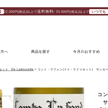
送料無料
回
いつでも
22,000円(税込)以上で
/ 33,000円(税込)以上で
の方へ
商品を探す
今月のおすすめ
ト De Ladoucette
コント・ラフォン(ドゥ・ラドゥセット) サンセー
コン
サ