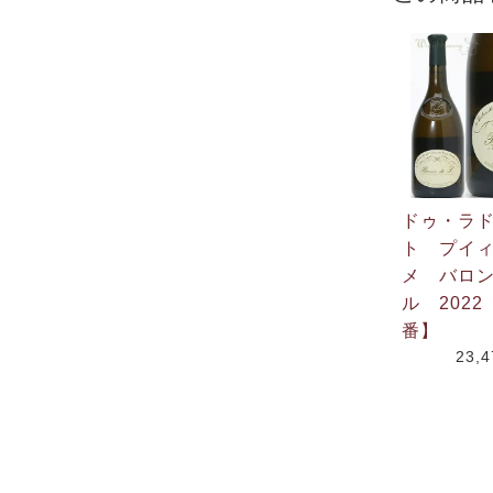
ドゥ・ラ
ト プイ
メ バロ
ル 202
番】
23,