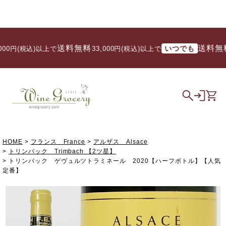
送料無料
送料無料
いつでも
0円(税込)以上で
/ 33,000円(税込)以上で
HOME
フランス France
アルザス Alsace
トリンバック Trimbach 【2ツ星】
トリンバック ゲヴュルツトラミネール 2020【ハーフボトル】【人気
定番】