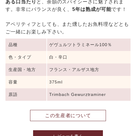
ある口当たり
と、余韻のスパイシーさに魅了されま
す。非常にバランスが良く、
5年は熟成が可能
です！
アペリティフとしても、また燻したお魚料理などとも
ご一緒にお楽しみ下さい。
品種
ゲヴュルツトラミネール100％
色・タイプ
白・辛口
生産国・地方
フランス・アルザス地方
容量
375ml
原語
Trimbach Gewurztraminer
この生産者について