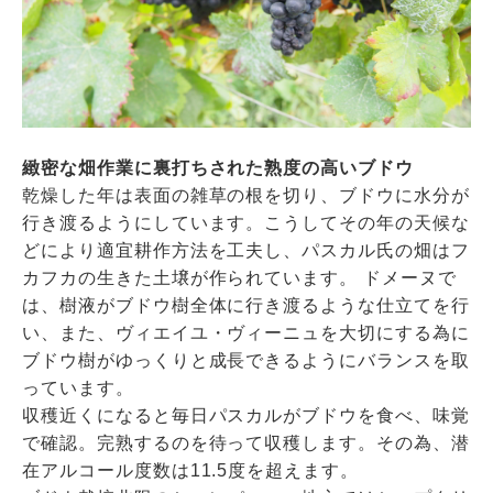
緻密な畑作業に裏打ちされた熟度の高いブドウ
乾燥した年は表面の雑草の根を切り、ブドウに水分が
行き渡るようにしています。こうしてその年の天候な
どにより適宜耕作方法を工夫し、パスカル氏の畑はフ
カフカの生きた土壌が作られています。 ドメーヌで
は、樹液がブドウ樹全体に行き渡るような仕立てを行
い、また、ヴィエイユ・ヴィーニュを大切にする為に
ブドウ樹がゆっくりと成長できるようにバランスを取
っています。
収穫近くになると毎日パスカルがブドウを食べ、味覚
で確認。完熟するのを待って収穫します。その為、潜
在アルコール度数は11.5度を超えます。