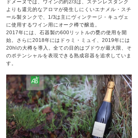
ドメーヌでは、ワインの約2/3は、ステンレスタンク
よりも還元的なアロマが発生しにくいエナメル・スチ
ール製タンクで、1/3は主にヴィンテージ・キュヴェ
に使用するワイン用にオーク樽で醸造。
2017年には、石器製の600リットルの甕の使用を開
始。さらに2018年にはドゥミ・ミュイ、2019年には
20hlの大樽を導入。全ての目的はブドウが最大限、そ
のポテンシャルを表現できる熟成容器を追求していま
す。