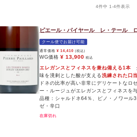
4
件中
1
-
4
件表示
ピエール・パイヤール レ・テール ロ
クール便でお届け可能
通常価格
¥
14,410
(税込)
¥
13,900
WG価格
税込
エレガンスとフィネスを兼ね備える1本
味を溌剌とした酸が支える
洗練された口
ドネの比率が高い非常にデリケートなロ
ー・ルージュ
がエレガンスとフィネスを
品種：
シャルドネ64％、ピノ・ノワール3
ゼ・辛口
在庫切れ