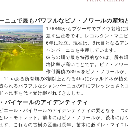
ーニュで最もパワフルなピノ・ノワールの産地
1768年からブジー村でブドウ栽培
差す生産者です。レコルタン・マニピ
6年に設立。現在は、8代目となるア
ャンパーニュを生産しています。
彼らの畑で最も特徴的なのは、所有
培比率が高いことです。ピノ・ノワ
作付面積の89％をピノ・ノワールが
、11haある所有畑の3割以上となる4haにシャルドネが
造られるパワフルなシャンパーニュの中にフレッシュさと
ドネ比率を代々受け継がれてきました。
・パイヤールのアイデンティティ
ピエール・パイヤールのアイデンティティの要となる二つ
とレ・モトレット。前者にはピノ・ノワールが、後者には
ます。これらの古樹の区画は長年、苗木に必ずレ・マイユ