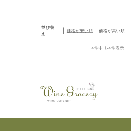
並び替
価格が安い順
価格が高い順
え
4
件中
1
-
4
件表示