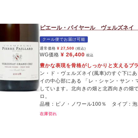
ピエール・パイヤール ヴェルズネイ 
クール便でお届け可能
通常価格
¥
27,500
(税込)
¥
26,400
WG価格
税込
豊かな表現を骨格がしっかりと支えるブ
ン・ド・ヴェルズネイ(風車)のすぐ下に
イの中心部にある 「レ・シャン・サン・
しています。北向きの畑と北西向きの畑
ロ。
品種：ピノ・ノワール100％ タイプ：
在庫切れ