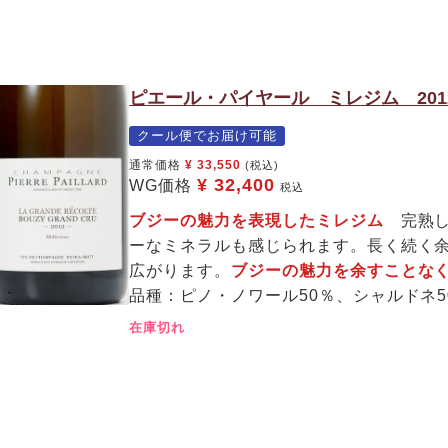
ピエール・パイヤール ミレジム 201
クール便でお届け可能
通常価格
¥
33,550
(税込)
¥
32,400
WG価格
税込
ブジーの魅力を表現したミレジム
完熟
ーなミネラルも感じられます。長く続く
広がります。
ブジーの魅力を余すことな
品種：ピノ・ノワール50％、シャルドネ
在庫切れ