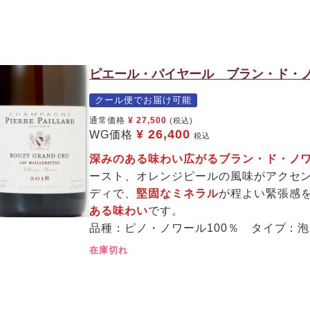
ピエール・パイヤール ブラン・ド・ノ
クール便でお届け可能
通常価格
¥
27,500
(税込)
¥
26,400
WG価格
税込
深みのある味わい広がるブラン・ド・
ースト、オレンジピールの風味がアクセ
ディで、
堅固なミネラル
が程よい緊張感
ある味わい
です。
品種：ピノ・ノワール100％ タイプ：
在庫切れ