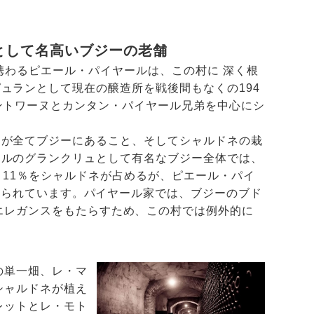
として名高いブジーの老舗
に携わるピエール・パイヤールは、この村に 深く根
ュランとして現在の醸造所を戦後間もなくの194
ントワーヌとカンタン・パイヤール兄弟を中心にシ
畑が全てブジーにあること、そしてシャルドネの栽
ールのグランクリュとして有名なブジー全体では、
、11％をシャルドネが占めるが、ピエール・パイ
植えられています。パイヤール家では、ブジーのブド
エレガンスをもたらすため、この村では例外的に
の単一畑、レ・マ
シャルドネが植え
レットとレ・モト