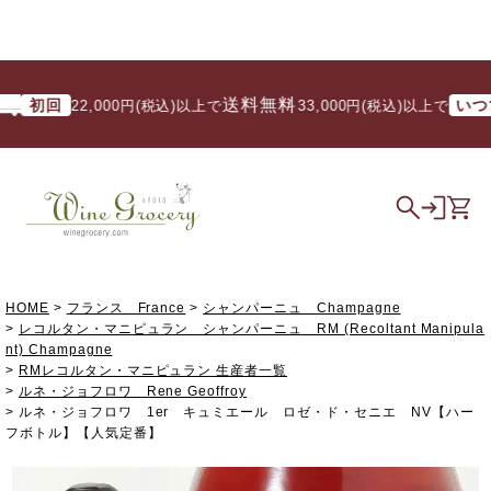
送料無料
初回
いつでも
22,000円(税込)以上で
/ 33,000円(税込)以上で
HOME
フランス France
シャンパーニュ Champagne
レコルタン・マニピュラン シャンパーニュ RM (Recoltant Manipula
nt) Champagne
RMレコルタン・マニピュラン 生産者一覧
ルネ・ジョフロワ Rene Geoffroy
ルネ・ジョフロワ 1er キュミエール ロゼ・ド・セニエ NV【ハー
フボトル】【人気定番】