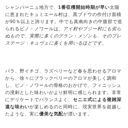
シャンパーニュ地方で、
1番収穫開始時期が早い
太陽
に恵まれたキュミエール村は、黒ブドウの作付け面積
が90％以上と誇ります。中でも真南向きの中腹部で造
られるピノ・ノワールは
、アイ村やブジー村にも劣ら
ぬもので、実際に多くのグラン・メゾンも、そのプレ
ステージ・キュヴェに多くを用いるほどです。
バラ、野イチゴ、ラズベリーなど春を思わせるアロマ
から、徐々にブラックベリーのアロマが美しく調和
し、ピノ・ノワールの骨格のおかげで、フィニッシュ
の溌剌とした味わいがより鮮明に感じられます。非常
にデリケートでバランスよく、
セニエ式による複雑深
遠な味わい
が楽しめるのと同時に、現実世界を超越し
たような、実に
優美な気配
が漂います。