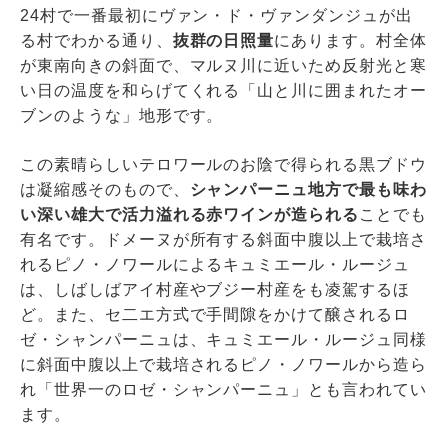
24村で一番最初にヴァン・ド・ヴァンダンジュが出
る村でわかる通り、
抜群の日照量
にあります。村全体
が東南向きの斜面で、マルヌ川に近いため反射光と寒
い日の温度を和らげてくれる「山と川に囲まれたオー
ブンのような」地形です。
この素晴らしいテロワールのお陰で得られる黒ブドウ
は凝縮感そのもので、
シャンパーニュ地方で最も味わ
い深い雄大で活力溢れる赤ワインが造られる
ことでも
有名です。ドメーヌが所有する斜面中腹以上で栽培さ
れるピノ・ノワールによるキュミエール・ルージュ
は、しばしばアイ村産やブジー村産をも凌駕するほ
ど。また、セ二エ方式で手間隙をかけて醸されるロ
ゼ・シャンパーニュは、キュミエール・ルージュ同様
に斜面中腹以上で栽培されるピノ・ノワールから造ら
れ「世界一のロゼ・シャンパーニュ」とも言われてい
ます。