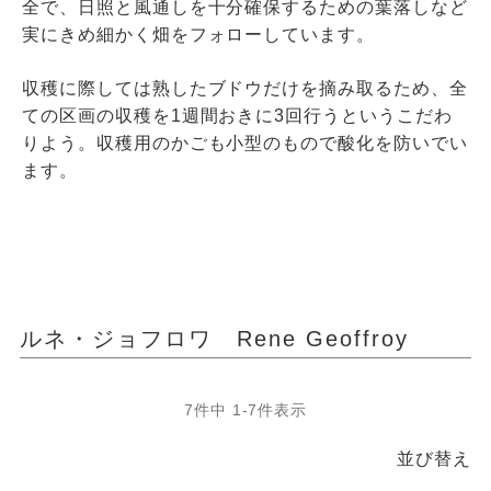
全で、日照と風通しを十分確保するための葉落しなど
実にきめ細かく畑をフォローしています。
収穫に際しては熟したブドウだけを摘み取るため、全
ての区画の収穫を1週間おきに3回行うというこだわ
りよう。収穫用のかごも小型のもので酸化を防いでい
ます。
ルネ・ジョフロワ Rene Geoffroy
7
件中
1
-
7
件表示
並び替え