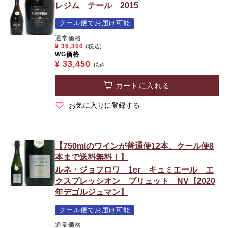
レジム テール 2015
クール便でお届け可能
通常価格
¥
36,300
(税込)
WG価格
¥
33,450
税込
カートに入れる
お気に入りに登録する
【750mlのワインが普通便12本、クール便8
本まで送料無料！】
ルネ・ジョフロワ 1er キュミエール エ
クスプレッシオン ブリュット NV【2020
年デゴルジュマン】
クール便でお届け可能
通常価格