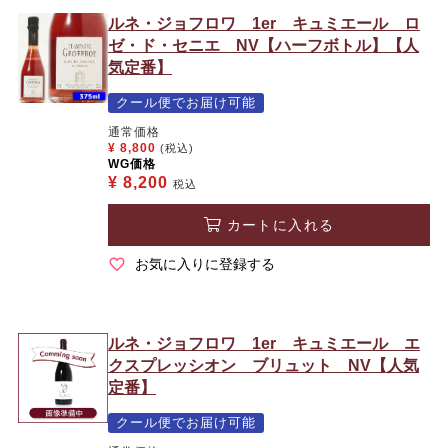
ルネ・ジョフロワ 1er キュミエール ロ
ゼ・ド・セニエ NV【ハーフボトル】【人
気定番】
クール便でお届け可能
通常価格
¥
8,800
(税込)
WG価格
¥
8,200
税込
カートに入れる
お気に入りに登録する
ルネ・ジョフロワ 1er キュミエール エ
クスプレッシオン ブリュット NV【人気
定番】
クール便でお届け可能