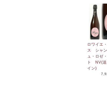
ロワイエ
ス シャ
ュ・ロゼ
ト NV(
イン)
7,