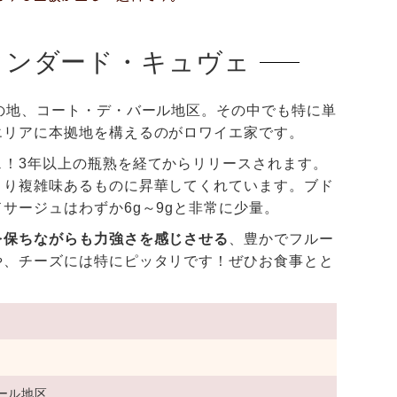
タンダード・キュヴェ
の地、コート・デ・バール地区。その中でも特に単
エリアに本拠地を構えるのがロワイエ家です。
！3年以上の瓶熟を経てからリリースされます。
より複雑味あるものに昇華してくれています。ブド
サージュはわずか6g～9gと非常に少量。
を保ちながらも力強さを感じさせる
、豊かでフルー
や、チーズには特にピッタリです！ぜひお食事とと
ール地区