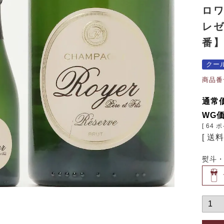
ロ
レゼ
番
クー
商品番
通常
WG
[
64
ポ
送
熨斗