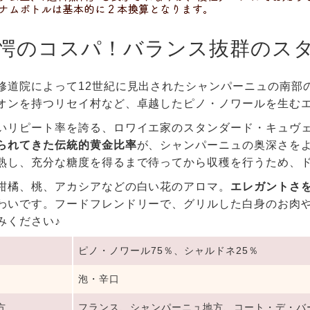
愕のコスパ！バランス抜群のス
修道院によって12世紀に見出されたシャンパーニュの南部
オンを持つリセイ村など、卓越したピノ・ノワールを生む
いリピート率を誇る、ロワイエ家のスタンダード・キュヴェ
られてきた伝統的黄金比率
が、シャンパーニュの奥深さを
熟し、充分な糖度を得るまで待ってから収穫を行うため、ド
柑橘、桃、アカシアなどの白い花のアロマ。
エレガントさ
わいです。フードフレンドリーで、グリルした白身のお肉
みください♪
ピノ・ノワール75％、シャルドネ25％
泡・辛口
方
フランス、シャンパーニュ地方、コート・デ・バ