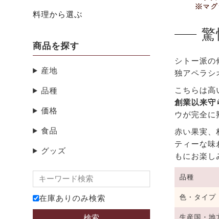
料理から選ぶ
驚
商品を探す
シトー派の
産地
独アペラシ
こちらは高
品種
創業以来守
価格
ウが完全に
食品
赤い果実、
ティーな味
グッズ
もにお楽し
品種
色・タイプ
在庫ありのみ検索
生産国・地
検索