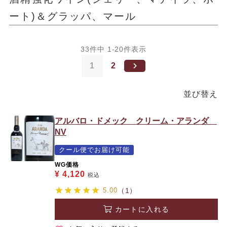
ート)＆グラッパ、マール
33
件中
1
-
20
件表示
1
2
並び替え
アルバロ・ドメック クリーム・アランダ
NV
クール便でお届け可能
WG価格
¥
4,120
税込
5.00
（1）
カートに入れる