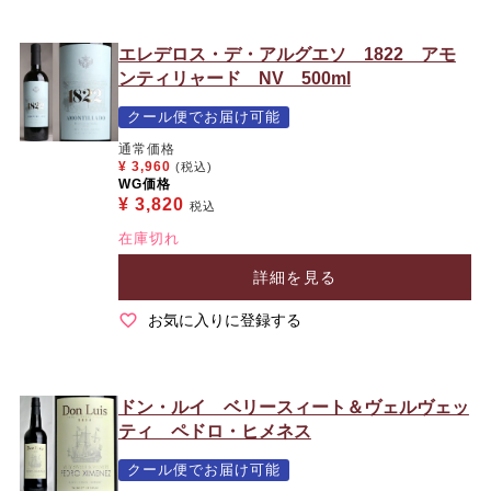
エレデロス・デ・アルグエソ 1822 アモ
ンティリャード NV 500ml
クール便でお届け可能
通常価格
¥
3,960
(税込)
WG価格
¥
3,820
税込
在庫切れ
詳細を見る
お気に入りに登録する
ドン・ルイ ベリースィート＆ヴェルヴェッ
ティ ペドロ・ヒメネス
クール便でお届け可能