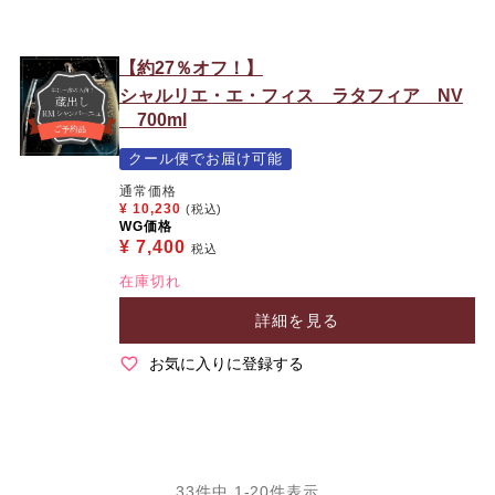
【約27％オフ！】
シャルリエ・エ・フィス ラタフィア NV
700ml
クール便でお届け可能
通常価格
¥
10,230
(税込)
WG価格
¥
7,400
税込
在庫切れ
詳細を見る
お気に入りに登録する
33
件中
1
-
20
件表示