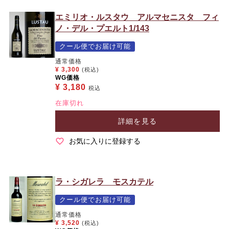
エミリオ・ルスタウ アルマセニスタ フィ
ノ・デル・プエルト1/143
クール便でお届け可能
通常価格
¥
3,300
(税込)
WG価格
¥
3,180
税込
在庫切れ
詳細を見る
お気に入りに登録する
ラ・シガレラ モスカテル
クール便でお届け可能
通常価格
¥
3,520
(税込)