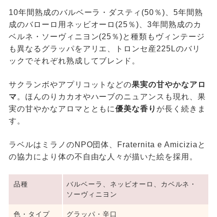
10年間熟成のバルベーラ・ダスティ(50％)、5年間熟
成のバローロ用ネッビオーロ(25％)、3年間熟成のカ
ベルネ・ソーヴィニヨン(25％)と種類もヴィンテージ
も異なるグラッパをアリエ、トロンセ産225Lのバリ
ックでそれぞれ熟成してブレンド。
サクランボやアプリコットなどの
果実の甘やかなアロ
マ
。ほんのりカカオやハーブのニュアンスも現れ、果
実の甘やかなアロマとともに
優美な香り
が長く続きま
す。
ラベルはミラノのNPO団体、Fraternita e Amiciziaと
の協力により体の不自由な人々が描いた絵を採用。
品種
バルベーラ、ネッビオーロ、カベルネ・
ソーヴィニヨン
色・タイプ
グラッパ・辛口