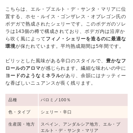
こちらは、エル・プエルト・デ・サンタ・マリアに位
置する、ホセ・ルイス・ゴンザレス・オブレゴン氏の
ボデガで熟成されたシェリーです。このボデガのソレ
ラは143個の樽で構成されており、ボデガ内は沿岸か
ら吹く風によって
フィノ・シェリーを造るのに最適な
環境
が保たれています。平均熟成期間は5年間です。
ピリッとした風味がある辛口のスタイルで、
豊かなフ
ロールのアロマ
が感じられます。繊細な味わいの中に
ヨードのようなミネラル
があり、余韻にはナッティー
な香ばしいニュアンスが長く残ります。
品種
パロミノ100％
色・タイプ
シェリー・辛口
生産国・地方
スペイン、アンダルシア地方、エル・プ
エルト・デ・サンタ・マリア