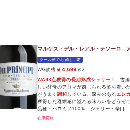
マルケス・デル・レアル・テソーロ ア
クール便でお届け可能
¥
4,699
WG価格
税込
WA93点獲得の長期熟成シェリー！
古酒
しい酵母のアロマが感じられる落ち着い
がうまく
調和
している、深みのある
エレ
獲得した凝縮感に溢れる味わいをどうぞ
品種：パロミノ100％ シェリー・辛口
在庫切れ