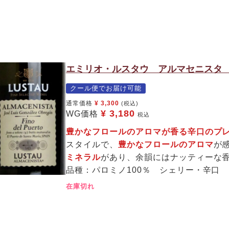
エミリオ・ルスタウ アルマセニスタ フ
クール便でお届け可能
通常価格
¥
3,300
(税込)
¥
3,180
WG価格
税込
豊かなフロールのアロマが香る辛口のプ
スタイルで、
豊かなフロールのアロマ
が
ミネラル
があり、余韻にはナッティーな
品種：パロミノ100％ シェリー・辛口
在庫切れ