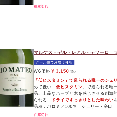
在庫切れ
マルケス・デル・レアル・テソーロ フ
クール便でお届け可能
¥
3,150
WG価格
税込
「低ヒスタミン」で造られる唯一のシェ
めて低い「
低ヒスタミン
」で造られる唯
品。上品なハーブと木を感じさせる刺激
られる、
ドライですっきりとした味わい
品種：パロミノ100％ シェリー・辛口
在庫切れ