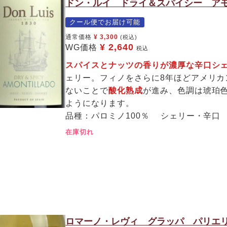
ドン・ルイ ドライ＆スパイシー アモ
クール便でお届け可能
通常価格
¥
3,300
(税込)
¥
2,640
WG価格
税込
スパイスとナッツの香りが濃厚な辛口シ
ェリー。フィノをさらに8年ほどアメリ
ないことで
酸化熟成
が進み、色調は琥珀
ようになります。
品種：パロミノ100％ シェリー・辛口
在庫切れ
ロマーノ・レヴィ グラッパ パリエリーナ 