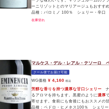
ープな味わいです。マッシュルームのプ
ーニリゾットとのマリアージュもおすす
品種：パロミノ 100％ シェリー・辛口
在庫切れ
マルケス・デル・レアル・テソーロ ペ
クール便でお届け可能
¥
4,160
WG価格
税込
芳醇な香りを持つ濃厚な甘口シェリー
ナ
るアロマを持ちます。黒蜜のように
濃厚
寄せます。食前にも食後にもおススメの甘
品種：ペドロ・ヒメネス100％ シェリ