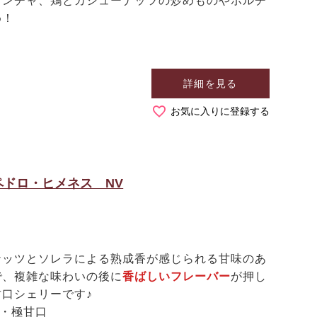
ランチャ、鶏とカシューナッツの炒めものやポルチ
め！
詳細を見る
お気に入りに登録する
ドロ・ヒメネス NV
ッツとソレラによる熟成香が感じられる甘味のあ
で、複雑な味わいの後に
香ばしいフレーバー
が押し
口シェリーです♪
ー・極甘口