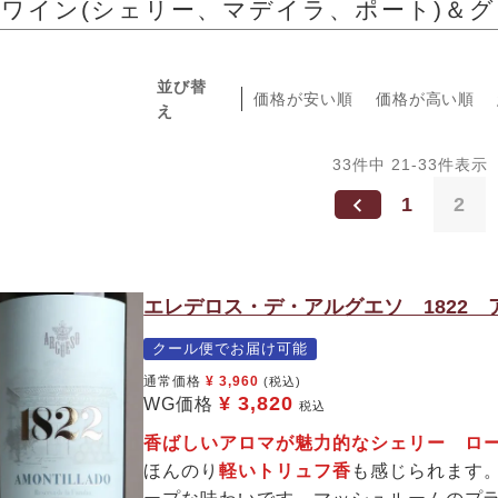
ワイン(シェリー、マデイラ、ポート)＆
並び替
価格が安い順
価格が高い順
え
33
件中
21
-
33
件表示
1
2
エレデロス・デ・アルグエソ 1822 ア
クール便でお届け可能
通常価格
¥
3,960
(税込)
¥
3,820
WG価格
税込
香ばしいアロマが魅力的なシェリー
ロ
ほんのり
軽いトリュフ香
も感じられます