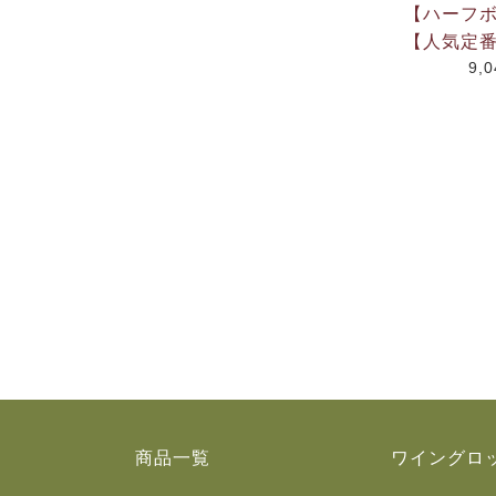
【ハーフ
【人気定
9,
商品一覧
ワイングロ