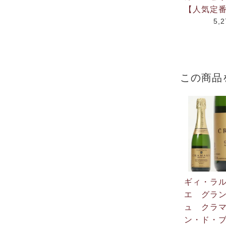
【人気定
5,
この商品
ギィ・ラ
エ グラ
ュ クラ
ン・ド・ブ