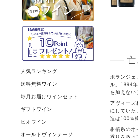
亡
人気ランキング
ボランジェ
送料無料ワイン
ル。189
を加えない
毎月お届けワインセット
アヴィーズ村6
ギフトワイン
にしていた
造は100
ビオワイン
柑橘系のオ
オールドヴィンテージ
香りを放っ