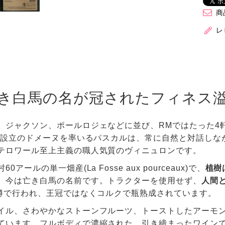
商
レ
き白馬の名が冠されたフィネス
、ジャクソン、ポールロジェなどに並び、RMではたった4
4年設立のドメーヌを率いるパスカルは、常に自然と対話し
テロワール至上主義の職人気質のヴィニュロンです。
0アールの単一畑産(La Fosse aux pourceaux)で、
植樹
、今は亡き白馬の名前です。トラクターを使用せず、
人間
％樽で行われ、王冠ではなくコルクで瓶熟成されています。
イル、さわやかなストーンフルーツ、トーストしたアーモ
ています。フルボディで濃縮された、引き締まったワイン