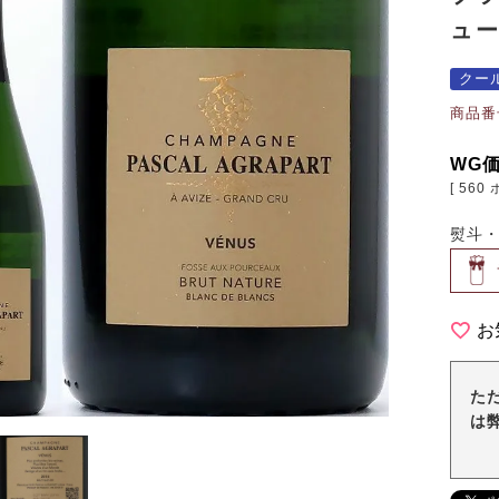
ュー
クー
商品番
WG
[
560
熨斗
お
た
は