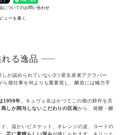
品についてのお問い合わせ
ビューを書く
溢れる逸品
軒しか認められていない3ツ星生産者アグラパー
ながら畑仕事を何よりも重要視し、醸造には極力手
は1959年
。キュヴェ名はかつてこの畑の耕作を共
と馬しか関与しないこだわりの区画
から、発酵・醸
ンド、温かいビスケット、オレンジの皮、ヨードの
で、
芯に素晴らしい深み
が感じられます。キリッと