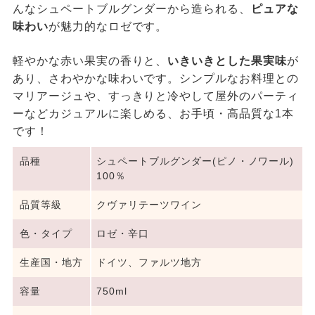
んなシュペートブルグンダーから造られる、
ピュアな
味わい
が魅力的なロゼです。
軽やかな赤い果実の香りと、
いきいきとした果実味
が
あり、さわやかな味わいです。シンプルなお料理との
マリアージュや、すっきりと冷やして屋外のパーティ
ーなどカジュアルに楽しめる、お手頃・高品質な1本
です！
品種
シュペートブルグンダー(ピノ・ノワール)
100％
品質等級
クヴァリテーツワイン
色・タイプ
ロゼ・辛口
生産国・地方
ドイツ、ファルツ地方
容量
750ml