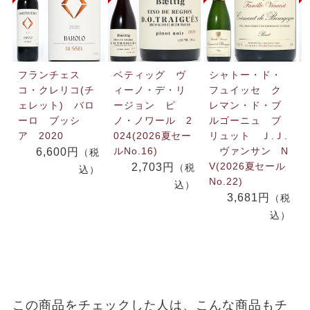
フランチェス
ベティッグ ヴ
シャトー・ド・
コ・クレリコ(チ
ィーノ・デ・リ
フュイッセ ク
ェレット) バロ
ージョン ピ
レマン・ド・ブ
ーロ ブッシ
ノ・ノワール 2
ルゴーニュ ブ
ア 2020
024(2026夏セー
リュット Ｊ.Ｊ.
ルNo.16)
ヴァンサン N
6,600円
（税
V(2026夏セール
2,703円
（税
込）
No.22)
込）
3,681円
（税
込）
この商品をチェックした人は、こんな商品もチ