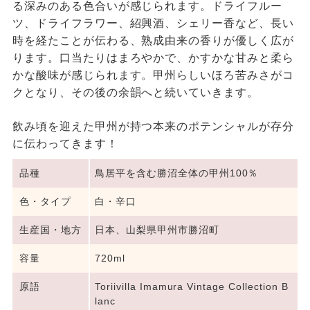
る深みのある色合いが感じられます。ドライフルー
ツ、ドライフラワー、紹興酒、シェリー香など、長い
時を経たことが伝わる、熟成由来の香りが優しく広が
ります。口当たりはまろやかで、かすかな甘みと柔ら
かな酸味が感じられます。甲州らしいほろ苦みさがコ
クとなり、その後の余韻へと続いていきます。
飲み頃を迎えた甲州が持つ本来のポテンシャルが存分
に伝わってきます！
品種
鳥居平を含む勝沼全体の甲州100％
色・タイプ
白・辛口
生産国・地方
日本、山梨県甲州市勝沼町
容量
720ml
原語
Toriivilla Imamura Vintage Collection B
lanc