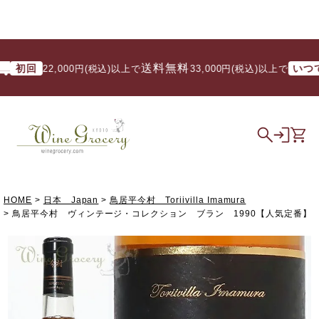
送料無料
初回
いつでも
22,000円(税込)以上で
/ 33,000円(税込)以上で
HOME
日本 Japan
鳥居平今村 Toriivilla Imamura
鳥居平今村 ヴィンテージ・コレクション ブラン 1990【人気定番】