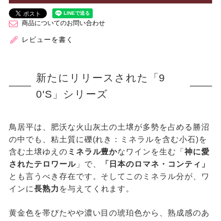
商品についてのお問い合わせ
レビューを書く
新たにリリースされた「9
0'S」シリーズ
鳥居平は、肥沃な火山灰土の土壌が多勢を占める勝沼
の中でも、粘土質に礫(れき：ミネラルを含む小石)を
含む土壌ゆえの
ミネラル豊か
なワインを生む「
神に愛
されたテロワール
」で、
「日本のロマネ・コンティ」
とも言うべき存在です。そしてこのミネラル分が、ワ
インに
長熟力
を与えてくれます。
黄金色を帯びたやや濃い目の琥珀色から、熟成感のあ