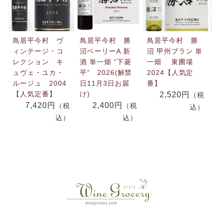
鳥居平今村 ヴ
鳥居平今村 勝
鳥居平今村 勝
ィンテージ・コ
沼ベーリーA 新
沼 甲州ブラン 単
レクション キ
酒 単一畑 “下菱
一畑 東圃場
ュヴェ・ユカ・
平” 2026(解禁
2024【人気定
ルージュ 2004
日11月3日お届
番】
【人気定番】
け)
2,520円
（税
7,420円
2,400円
（税
（税
込）
込）
込）