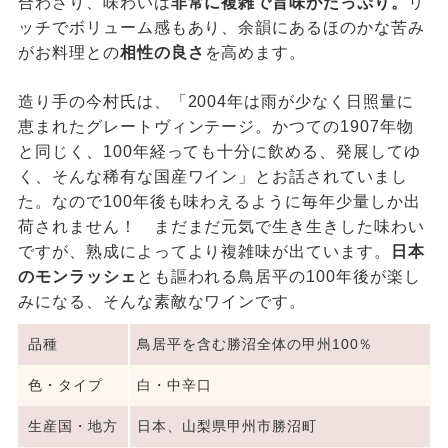
合わさり、味わいは
非常に複雑で旨味がたっぷり。
リ
ッチでボリューム感もあり、余韻にあるほのかな苦み
がお料理との
相性の良さ
を高めます。
造り手の今村氏は、「2004年は雨が少なく日照量に
恵まれたグレートヴィンテージ。かつての1907年物
と同じく、100年経っても十分に飲める、発展してゆ
く、そんな稀有な国産ワイン」とお話されていまし
た。なので100年後も味わえるように毎年少量しか出
荷されません！ まだまだ元気で生き生きした味わい
ですが、熟成によってより複雑味が出ています。
日本
のモンラッシェ
とも謳われる鳥居平の100年後が楽し
みになる、そんな素敵なワインです。
品種
鳥居平を含む勝沼全体の甲州100％
色・タイプ
白・中辛口
生産国・地方
日本、山梨県甲州市勝沼町