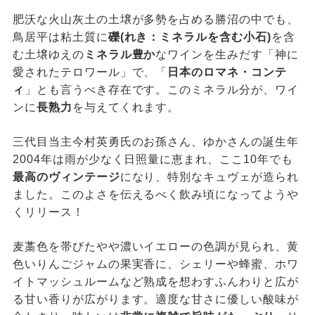
肥沃な火山灰土の土壌が多勢を占める勝沼の中でも、
鳥居平は粘土質に
礫(れき：ミネラルを含む小石)
を含
む土壌ゆえの
ミネラル豊か
なワインを生みだす「神に
愛されたテロワール」で、「
日本のロマネ・コンテ
ィ
」とも言うべき存在です。このミネラル分が、ワイ
ンに
長熟力
を与えてくれます。
三代目当主今村英勇氏のお孫さん、ゆかさんの誕生年
2004年は雨が少なく日照量に恵まれ、ここ10年でも
最高のヴィンテージ
になり、特別なキュヴェが造られ
ました。このよさを伝えるべく飲み頃になってようや
くリリース！
麦藁色を帯びたやや濃いイエローの色調が見られ、黄
色いりんごジャムの果実香に、シェリーや蜂蜜、ホワ
イトマッシュルームなど熟成を想わすふんわりと広が
る甘い香りが広がります。適度な甘さに優しい酸味が