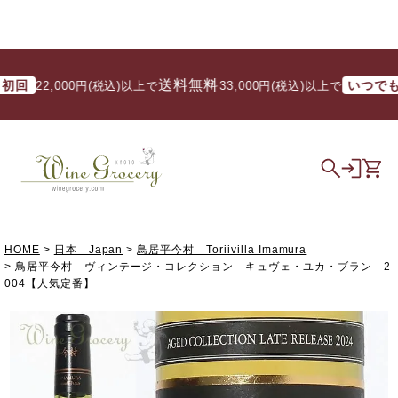
送料無料
送料
いつでも
2,000円(税込)以上で
/ 33,000円(税込)以上で
HOME
日本 Japan
鳥居平今村 Toriivilla Imamura
鳥居平今村 ヴィンテージ・コレクション キュヴェ・ユカ・ブラン 2
004【人気定番】