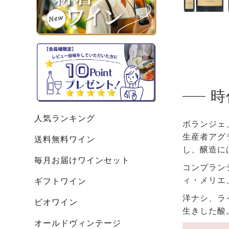
時
人気ランキング
ボランジェ
生産者アグ
送料無料ワイン
し、醸造に
毎月お届けワインセット
コンプランテ
ィ・メリエ
ギフトワイン
洋ナシ、ラ
ビオワイン
生きした酸
オールドヴィンテージ