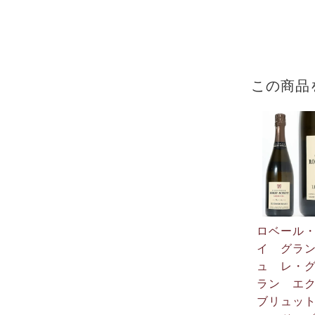
この商品
ロベール
イ グラ
ュ レ・
ラン エ
ブリュッ