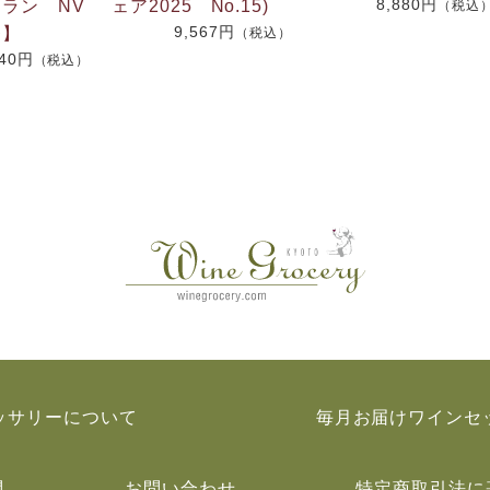
8,880円
ラン NV
ェア2025 No.15)
（税込
9,567円
番】
（税込）
840円
（税込）
ッサリーについて
毎月お届けワインセ
問
お問い合わせ
特定商取引法に