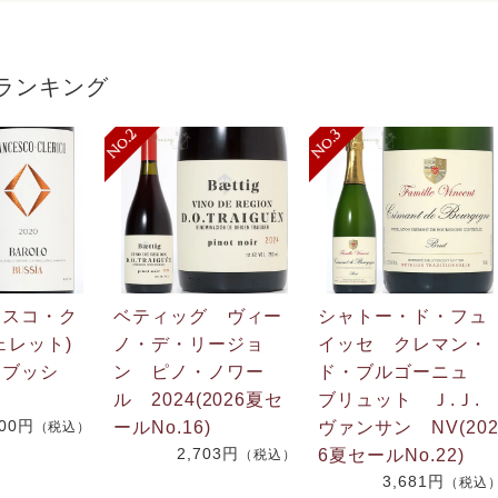
ランキング
ェスコ・ク
ベティッグ ヴィー
シャトー・ド・フュ
ェレット)
ノ・デ・リージョ
イッセ クレマン・
 ブッシ
ン ピノ・ノワー
ド・ブルゴーニュ
ル 2024(2026夏セ
ブリュット Ｊ.Ｊ
600円
ールNo.16)
ヴァンサン NV(20
（税込）
2,703円
6夏セールNo.22)
（税込）
3,681円
（税込