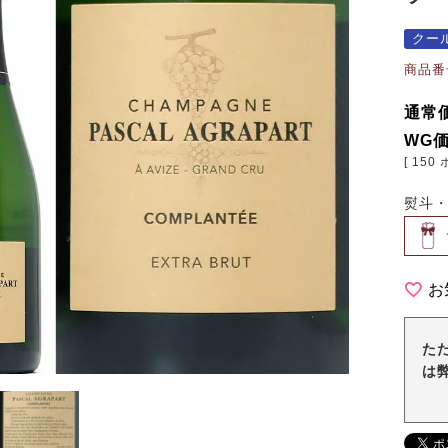
クー
商品番
通常
WG
[
150
熨斗
お
た
は