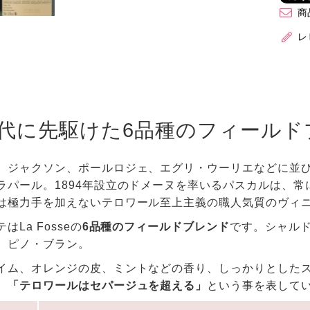
商
レ
代に先駆けた6品種のフィールド
、ジャクソン、ポールロジェ、エグリ・ウーリエなどに並び
ラパール。1894年設立のドメーヌを率いるパスカルは、
は極力手を加えないテロワール至上主義の職人気質のヴィ
はLa Fosseの
6品種のフィールドブレンド
です。シャル
、ピノ・ブラン。
イム、オレンジの皮、ミントなどの香り、しっかりとした
。
「テロワールはセパージュを超える」
という事を表して