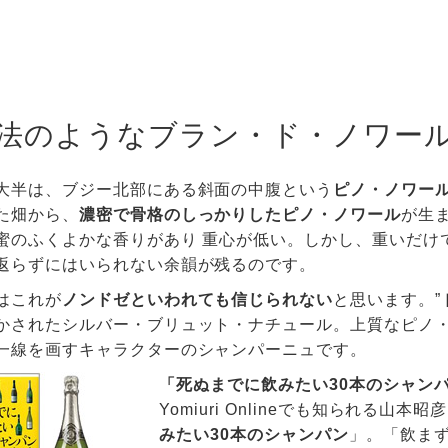
法のようなブラン・ド・ノワー
大半は、ブジー北部にある斜面の中腹という
ピノ・ノワー
た畑から、
濃密で骨格のしっかりしたピノ・ノワール
が生
蜜のふくよかな香りがあり 重心が低い。しかし、重いだけ
返らずにはいられない余韻が残るのです。
はこれが
ノンドゼといわれても信じられない
と思います。”
かされたシルバー・ブリュット・ナチュール。上質なピノ・
一線を画すキャラクターのシャンパーニュです。
「死ぬまでに飲みたい30本のシャン
Yomiuri Onlineでも知られる
みたい30本のシャンパン
」。「飲まず