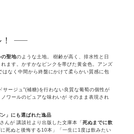
ル！
ルの聖地
のような土地。 樹齢が高く、排水性と日
まれます。かすかなピンクを帯びた黄金色。アンズ
ではなく中間から終盤にかけて柔らかい質感に包
ドサージュ”(補糖)を行わない良質な葡萄の個性が
ノワールのピュアな味わいが そのまま表現され
パン」にも選ばれた逸品
山本昭彦さんが 講談社より出版した文庫本「
死ぬまでに飲
に死ぬと後悔する10本」「一生に1度は飲みたい