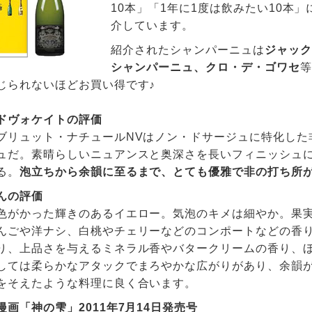
10本」「1年に1度は飲みたい10本
介しています。
紹介されたシャンパーニュは
ジャック
シャンパーニュ、クロ・デ・ゴワセ
等
じられないほどお買い得です♪
ドヴォケイトの評価
ブリュット・ナチュールNVはノン・ドサージュに特化した
ュだ。素晴らしいニュアンスと奥深さを長いフィニッシュ
る。
泡立ちから余韻に至るまで、とても優雅で非の打ち所
んの評価
色がかった輝きのあるイエロー。気泡のキメは細やか。果
んごや洋ナシ、白桃やチェリーなどのコンポートなどの香
り、上品さを与えるミネラル香やバタークリームの香り、ほ
しては柔らかなアタックでまろやかな広がりがあり、余韻
をそえたような料理に良く合います。
画「神の雫」2011年7月14日発売号