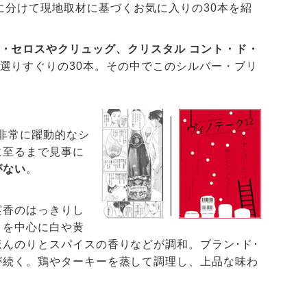
」に分けて現地取材に基づくお気に入りの30本を紹
・セロスやクリュッグ、クリスタル コント・ド・
選りすぐりの30本。その中でこのシルバー・ブリ
非常に躍動的なシ
に至るまで見事に
がない
。
実香のはっきりし
りを中心に白や黄
んのりとスパイスの香りなどが調和。ブラン･ド･
が続く。鶏やターキーを蒸して調理し、上品な味わ