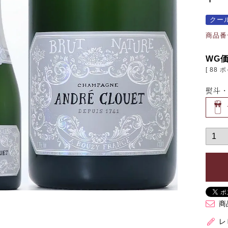
クー
商品番
WG
[
88
ポ
熨斗
商
レ