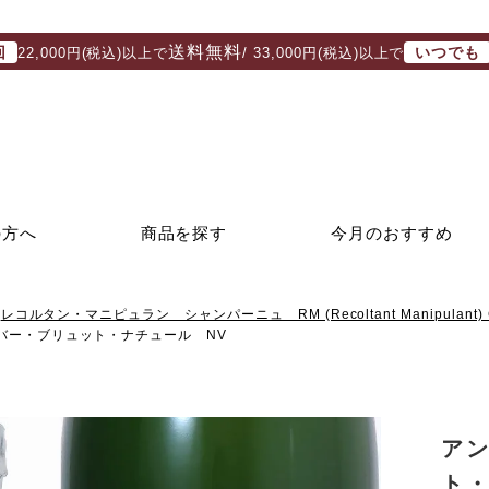
送料無料
回
いつでも
22,000円(税込)以上で
/ 33,000円(税込)以上で
の方へ
商品を探す
今月のおすすめ
レコルタン・マニピュラン シャンパーニュ RM (Recoltant Manipulant) 
バー・ブリュット・ナチュール NV
ア
ト・