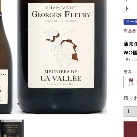
ト 
クー
商品番
通常
WG
[
97
ポ
熨斗
残り