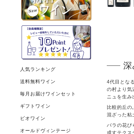
深
人気ランキング
送料無料ワイン
4代目とな
の村より気
毎月お届けワインセット
ニュを生み
ギフトワイン
比較的丘の
混ざった粘
ビオワイン
バラの花び
オールドヴィンテージ
成すテクス