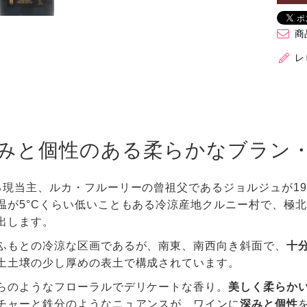
商
レ
みと個性のある柔らかなブラン
る現当主、ルカ・フルーリーの曾祖父であるジョルジュが1
温が5°Cくらい低いこともある冷涼産地クルニー村で、極
出します。
ふもとの冷涼な区画であるが、南東、南西向き斜面で、
十分
土土壌の少し厚めの表土で構成されています。
らのようなフローラルでデリケートな香り。
美しく柔らか
チャーと鉄分のようなニュアンスが、ワインに
深みと個性