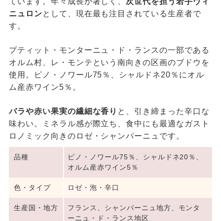
ています。年々成長が著しく、
次世代を担う若手ヴィ
ニュロン
として、現在最も注目されている生産者で
す。
プティット・モンターニュ・ド・ランスの一部である
オルム村、レ・モンテという南向きの区画のブドウを
使用。ピノ・ノワール75％、シャルドネ20％にオル
ム産赤ワイン5％。
バラや赤い果実の繊細な香り
と、引き締まった辛口な
味わい。ミネラル感が際立ち、食中にも最適なガスト
ロノミック向きのロゼ・シャンパーニュです。
品種
ピノ・ノワール75％、シャルドネ20％、
オルム産赤ワイン5％
色・タイプ
ロゼ・泡・辛口
生産国・地方
フランス、シャンパーニュ地方、モンタ
ーニュ・ド・ランス地区