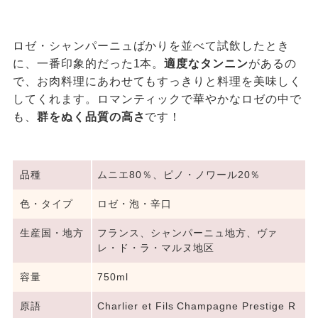
ロゼ・シャンパーニュばかりを並べて試飲したとき
に、一番印象的だった1本。
適度なタンニン
があるの
で、お肉料理にあわせてもすっきりと料理を美味しく
してくれます。ロマンティックで華やかなロゼの中で
も、
群をぬく品質の高さ
です！
品種
ムニエ80％、ピノ・ノワール20％
色・タイプ
ロゼ・泡・辛口
生産国・地方
フランス、シャンパーニュ地方、ヴァ
レ・ド・ラ・マルヌ地区
容量
750ml
原語
Charlier et Fils Champagne Prestige R