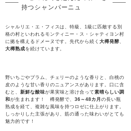
持つシャンパーニュ
シャルリエ・エ・フィスは、特級、1級に匹敵する別
格の村といわれるモンティニー・ス・シャティヨン村
に拠を構えるドメーヌです。先代から続く
大樽発酵
、
大樽熟成
を続けています。
野いちごやプラム、チェリーのような香りと、白桃の
皮のような甘い香りのニュアンスがあります。口に含
むと、
新鮮な酸味
が果実味と溶け合って
素晴らしい調
和
が生まれます！ 樽発酵で、
36～48カ月
の長い瓶
熟成を経て、複雑な風味を持つロゼに仕上がります。
しっかりした主張があり、筋の通った味わいがとても
魅力的です！