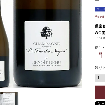
クー
商品番
通常
WG
[
224
熨斗
残り