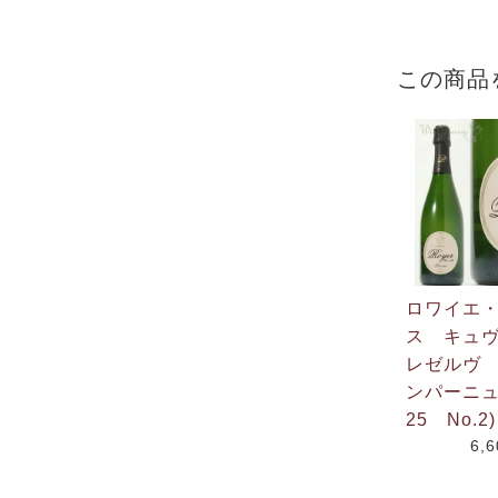
この商品
ロワイエ
ス キュ
レゼルヴ 
ンパーニュ
25 No.2)
6,