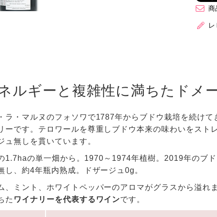
商
レ
ネルギーと複雑性に満ちたドメ
・ラ・マルヌのフォソワで1787年からブドウ栽培を続けて
リーです。テロワールを尊重しブドウ本来の味わいをスト
ジュ無しを貫いています。
1.7haの単一畑から。1970～1974年植樹。2019年
無し、約4年瓶内熟成。ドザージュ0g。
ム、ミント、ホワイトペッパーのアロマがグラスから溢れ
ちた
ワイナリーを代表するワイン
です。