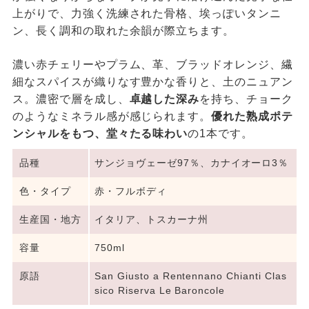
上がりで、力強く洗練された骨格、埃っぽいタンニ
ン、長く調和の取れた余韻が際立ちます。
濃い赤チェリーやプラム、革、ブラッドオレンジ、繊
細なスパイスが織りなす豊かな香りと、土のニュアン
ス。濃密で層を成し、
卓越した深み
を持ち、チョーク
のようなミネラル感が感じられます。
優れた熟成ポテ
ンシャルをもつ、堂々たる味わい
の1本です。
品種
サンジョヴェーゼ97％、カナイオーロ3％
色・タイプ
赤・フルボディ
生産国・地方
イタリア、トスカーナ州
容量
750ml
原語
San Giusto a Rentennano Chianti Clas
sico Riserva Le Baroncole