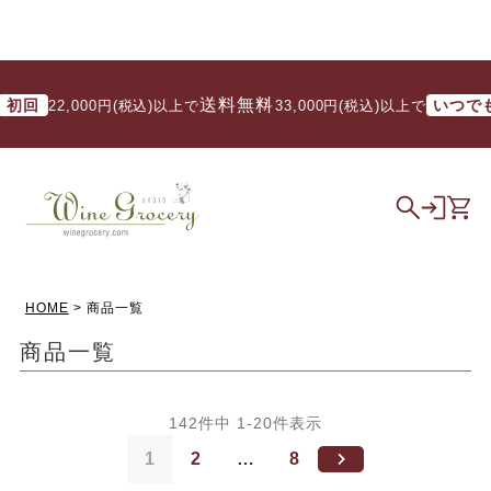
送料無料
送
いつでも
22,000円(税込)以上で
/ 33,000円(税込)以上で
HOME
商品一覧
商品一覧
142
件中
1
-
20
件表示
1
2
…
8