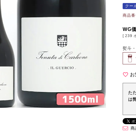
クー
商品番
WG
[
239
熨斗
お
た
は
商