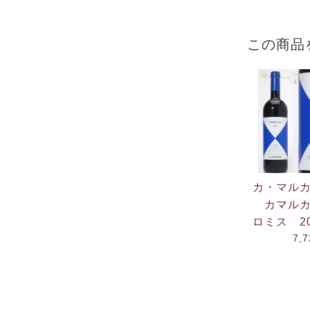
この商品
カ・マルカ
カマルカ
ロミス 20
7,