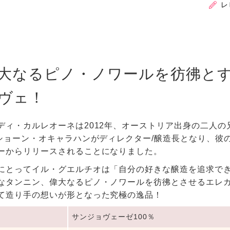
レ
大なるピノ・ノワールを彷彿と
ヴェ！
ディ・カルレオーネは2012年、オーストリア出身の二人
らショーン・オキャラハンがディレクター/醸造長となり、
ーからリリースされることになりました。
にとってイル・グエルチオは「自分の好きな醸造を追求でき
なタンニン、偉大なるピノ・ノワールを彷彿とさせるエレ
て造り手の想いが形となった究極の逸品！
サンジョヴェーゼ100％