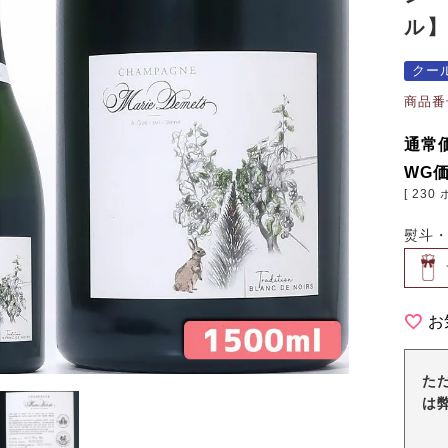
ル
クー
商品番
通常
WG
[
230
熨斗
お
た
は