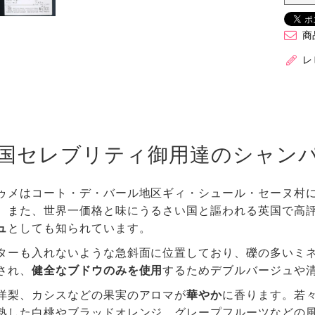
商
レ
国セレブリティ御用達のシャン
ゥメはコート・デ・バール地区ギィ・シュール・セーヌ村
。また、世界一価格と味にうるさい国と謳われる英国で高
ュ
としても知られています。
ターも入れないような急斜面に位置しており、礫の多いミ
され、
健全なブドウのみを使用
するためデブルバージュや
洋梨、カシスなどの果実のアロマが
華やか
に香ります。若
熟した白桃やブラッドオレンジ、グレープフルーツなどの