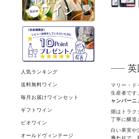
英
人気ランキング
送料無料ワイン
マリー・ド
生産者です
毎月お届けワインセット
ャンパーニ
ギフトワイン
畑はトラク
丁寧に醸造
ビオワイン
白い果実や
オールドヴィンテージ
当たり
で、