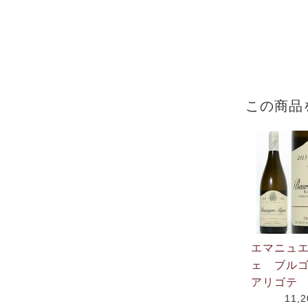
この商品
エマニュ
ェ ブル
アリゴテ 
11,