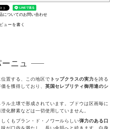
品についてのお問い合わせ
ビューを書く
パーニュ
に位置する、この地区で
トップクラスの実力
を誇る
評価を獲得しており、
英国セレブリティ御用達のシ
ネラル土壌で形成されています。ブドウは区画毎に
清澄化酵素などは一切使用していません。
々しくもブラン・ド・ノワールらしい
弾力のある口
風味が口内を満たし、長い余韻へと続きます。白身