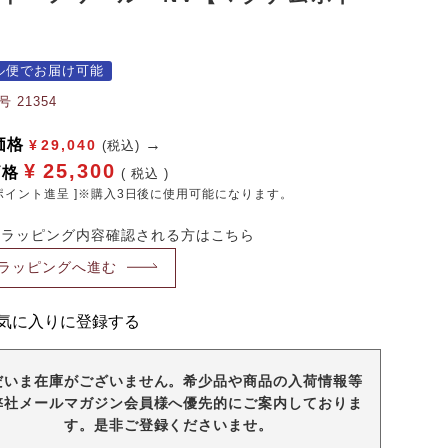
】
ル便でお届け可能
号
21354
価格
¥
29,040
(税込)
¥
25,300
価格
税込
ポイント進呈 ]※購入3日後に使用可能になります。
・ラッピング内容確認される方はこちら
ラッピングへ進む
気に入りに登録する
だいま在庫がございません。希少品や商品の入荷情報等
弊社メールマガジン会員様へ優先的にご案内しておりま
す。是非ご登録くださいませ。