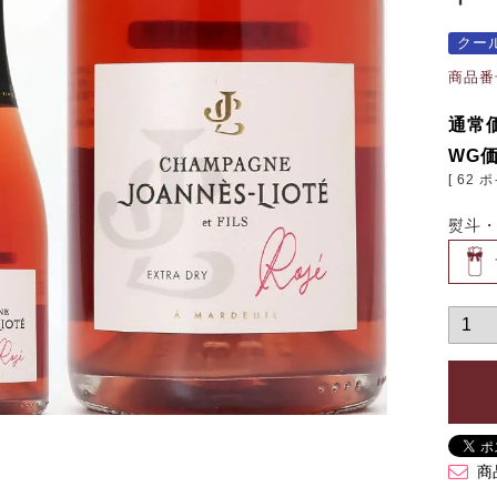
クー
商品番
通常
WG
[
62
ポ
熨斗
商