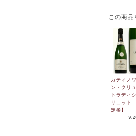
この商品
ガティノ
ン・クリ
トラディ
リュット 
定番】
9,