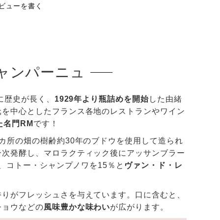
ビューを書く
ャンパーニュ
に歴史が長く、
1929年より瓶詰めを開始
した由緒
元を中心としたフランス各地のレストランやワイン
た名門RM
です！
カ所の畑の樹齢約30年のブドウを使用して造られ
一次発酵し、マロラクティック後にアッサンブラー
、コトー・シャンプノワを15％と
ヴァン・ド・レ
香りがフレッシュさを与えています。口に含むと、
ショウなどの
風味豊かな味わい
が広がります。