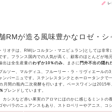
レ
舗RMが造る風味豊かなロゼ・シ
・リオテは、RM(レコルタン・マニピュラン)としては非常
です。フランス国内での人気が高く、顧客のほとんどが地
輸出は全生産量の
わずか10％のみ
。まさに
門外不出の隠れ
ブルソー、マルディユ、フルーリー・ラ・リヴィエールの3
ャンパーニュです。ステンレスタンクとホーロータンクで
8カ月間の瓶内二次発酵を行います。ベースワインは2015年
％
ブレンドしています。
、カシスなど赤い果実のアロマにほのかに感じるミントの
ゴやバラのニュアンスもあり、ストロベリーやアニス、コ