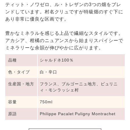
ティット・ノワゼロ、ル・トレザンの3つの畑をブレ
ンドしています。村名クリュですが特級畑のすぐ下に
あり非常に優良な区画です。
豊かなミネラルを感じる上品で繊細なスタイルです。
アカシア、柑橘のニュアンスから始まりスパイシーで
ミネラリーな余韻が伸びやかに広がります。
品種
シャルドネ100％
色・タイプ
白・辛口
生産国・地方
フランス、ブルゴーニュ地方、ピュリニ
ィ・モンラッシェ村
容量
750ml
原語
Philippe Pacalet Puligny Montrachet