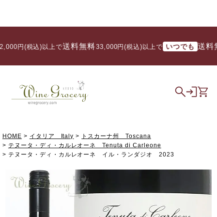
送料無料
送料無料
いつでも
00円(税込)以上で
/ 33,000円(税込)以上で
HOME
イタリア Italy
トスカーナ州 Toscana
テヌータ・ディ・カルレオーネ Tenuta di Carleone
テヌータ・ディ・カルレオーネ イル・ランダジオ 2023