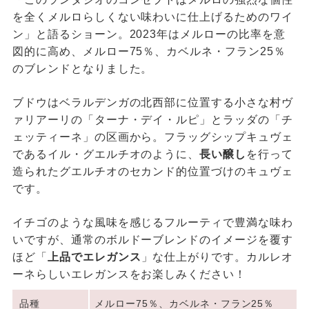
を全くメルロらしくない味わいに仕上げるためのワイ
ン」と語るショーン。2023年はメルローの比率を意
図的に高め、メルロー75％、カベルネ・フラン25％
のブレンドとなりました。
ブドウはベラルデンガの北西部に位置する小さな村ヴ
ァリアーリの「ターナ・デイ・ルピ」とラッダの「チ
ェッティーネ」の区画から。フラッグシップキュヴェ
であるイル・グエルチオのように、
長い醸し
を行って
造られたグエルチオのセカンド的位置づけのキュヴェ
です。
イチゴのような風味を感じるフルーティで豊満な味わ
いですが、通常のボルドーブレンドのイメージを覆す
ほど「
上品でエレガンス
」な仕上がりです。カルレオ
ーネらしいエレガンスをお楽しみください！
品種
メルロー75％、カベルネ・フラン25％