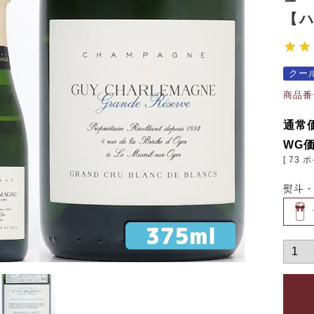
【
クー
商品番
通常
WG
[
73
ポ
熨斗