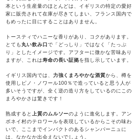
本という生産量のほとんどは、イギリスの特定の愛好
家に販売されて在庫が尽きてしまい、フランス国内で
もめったに目にすることはありません。
トースティでハニーな香りがあり、コクがあります。
とても
丸い飲み口
で「どっしり」ではなく「たっぷ
り」としたイメージです。アフターに微かな苦味あり
ますが、これは
寿命の長い証拠
を指し示しています。
イギリス国内では、
力強くまろやかな酒質
から、樽を
使用しピノ・ノワール100％で造っていると思う人が
多いそうですが、全く逆の造り方をしているのにこの
まろやかさは驚きです！
熟成すると
上質のムルソー
のように進化します。アン
ボネイ村のテロワールを表現しているからこその味わ
いで、ここまでインパクトのあるシャンパーニュに
は、なかなか出会えないでしょう。