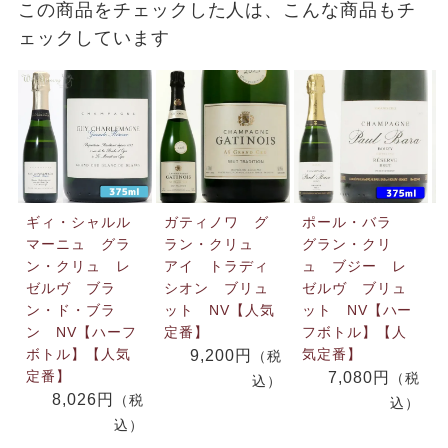
この商品をチェックした人は、こんな商品もチ
ェックしています
ギィ・シャルル
ガティノワ グ
ポール・バラ
マーニュ グラ
ラン・クリュ
グラン・クリ
ン・クリュ レ
アイ トラディ
ュ ブジー レ
ゼルヴ ブラ
シオン ブリュ
ゼルヴ ブリュ
ン・ド・ブラ
ット NV【人気
ット NV【ハー
ン NV【ハーフ
定番】
フボトル】【人
ボトル】【人気
気定番】
9,200円
（税
定番】
7,080円
（税
込）
8,026円
（税
込）
込）