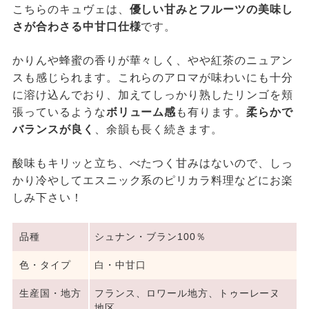
こちらのキュヴェは、
優しい甘みとフルーツの美味し
さが合わさる中甘口仕様
です。
かりんや蜂蜜の香りが華々しく、やや紅茶のニュアン
スも感じられます。これらのアロマが味わいにも十分
に溶け込んでおり、加えてしっかり熟したリンゴを頬
張っているような
ボリューム感
も有ります。
柔らかで
バランスが良く
、余韻も長く続きます。
酸味もキリッと立ち、べたつく甘みはないので、しっ
かり冷やしてエスニック系のピリカラ料理などにお楽
しみ下さい！
品種
シュナン・ブラン100％
色・タイプ
白・中甘口
生産国・地方
フランス、ロワール地方、トゥーレーヌ
地区