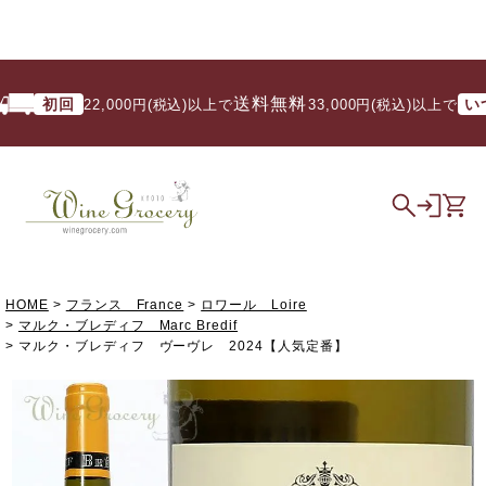
送料無料
初回
いつでも
22,000円(税込)以上で
/ 33,000円(税込)以上で
HOME
フランス France
ロワール Loire
マルク・ブレディフ Marc Bredif
マルク・ブレディフ ヴーヴレ 2024【人気定番】