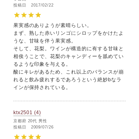
投稿日
2017/02/22
果実感のありようが素晴らしい。

まず、熟した赤いリンゴにシロップをかけたよ
うな、甘味を伴う果実感。

そして、花梨。ワインが構造的に有する甘味と
相俟うことで、花梨のキャンディーを舐めてい
るような印象を与える。

酸にキレがあるため、これ以上のバランスが崩
れると飲み疲れするであろうという絶妙bなラ
インが保持されている。
ktx2501
4
京都府
20代
男性
投稿日
2009/07/26