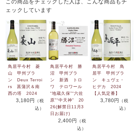
この商品をチェックした人は、こんな商品もチ
ェックしています
鳥居平今村 菱
鳥居平今村 勝
鳥居平今村 鳥
山 甲州ブラ
沼 甲州ブラ
居平 甲州ブラ
ン Deux Terroi
ン 新酒 トロ
ン キュヴェ・
rs 菖蒲沢＆南
ワ テロワール
ヒデカ 2024
西の塔 2024
“地蔵久保”“六佐
【人気定番】
原”“中天神” 20
3,180円
3,780円
（税
（税
26(解禁日11月3
込）
込）
日お届け)
2,400円
（税
込）