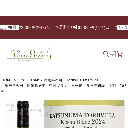
送料無料
初回
いつでも
22,000円(税込)以上で
/ 33,000円(税込)以上で
HOME
日本 Japan
鳥居平今村 Toriivilla Imamura
鳥居平今村 勝沼鳥居平 甲州ブラン 単一畑 鳥居平圃場 上割 202
4