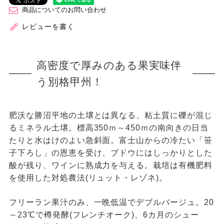
商品についてのお問い合わせ
レビューを書く
高密度で厚みのある果実味伴
う別格甲州！
肥沃な勝沼平地の土壌とは異なる、粘土質に礫が混じ
るミネラル土壌。標高350ｍ～450ｍの南向きの日当
たりと水はけのよい急斜面。富士山からの冷たい「笹
子下ろし」の恩恵を受け、ブドウにはしっかりとした
酸が残り、ワインに熟成力を与える。栽培は有機肥料
を使用した対処農法(リュット・レゾネ)。
フリーラン果汁のみ、一晩低温でデブルバージュ。20
～23℃で樽発酵(フレンチオーク)、6カ月のシュー