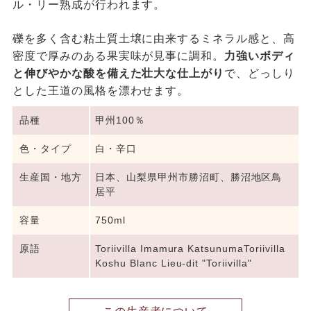
ル・リー熟成が行われます。
礫を多く含む粘土質土壌に由来するミネラル感と、高
密度で厚みのある果実味が見事に調和。
力強いボディ
と伸びやかな酸を備えた壮大な仕上がり
で、どっしり
とした王道の風格を漂わせます。
品種
甲州100％
色・タイプ
白・辛口
生産国・地方
日本、山梨県甲州市勝沼町、勝沼地区鳥
居平
容量
750ml
原語
Toriivilla Imamura KatsunumaToriivilla
Koshu Blanc Lieu-dit "Toriivilla"