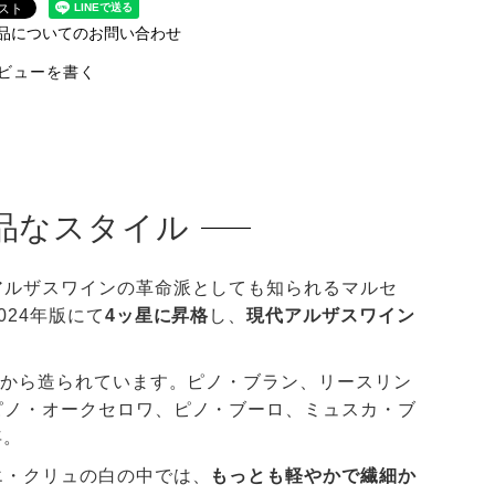
品についてのお問い合わせ
ビューを書く
上品なスタイル
アルザスワインの革命派としても知られるマルセ
24年版にて
4ッ星に昇格
し、
現代アルザスワイン
畑から造られています。ピノ・ブラン、リースリン
ピノ・オークセロワ、ピノ・ブーロ、ミュスカ・ブ
年。
エ・クリュの白の中では、
もっとも軽やかで繊細か