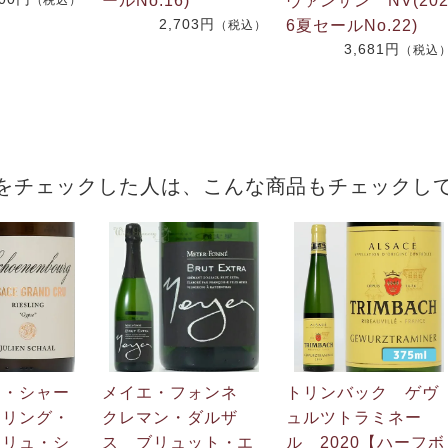
ールNo.16)
ヴァンサン NV(20
（税込）
2,703円
6夏セールNo.22)
（税込）
3,681円
（税込
をチェックした人は、こんな商品もチェックし
ン・シャー
メイエ・フォンネ
トリンバック ゲヴ
スリング・
クレマン・ダルザ
ュルツトラミネー
クリュ・シ
ス ブリュット・エ
ル 2020【ハーフボ