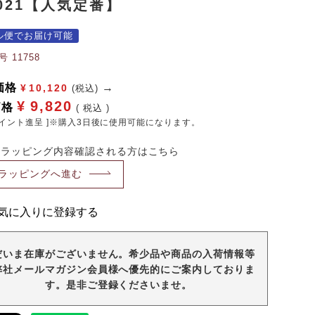
21【人気定番】
ル便でお届け可能
号
11758
価格
¥
10,120
(税込)
¥
9,820
価格
税込
イント進呈 ]※購入3日後に使用可能になります。
・ラッピング内容確認される方はこちら
ラッピングへ進む
気に入りに登録する
だいま在庫がございません。希少品や商品の入荷情報等
弊社メールマガジン会員様へ優先的にご案内しておりま
す。是非ご登録くださいませ。