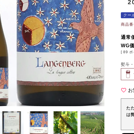
20
クー
商品番
通常
WG
[
89
ポ
熨斗
お
た
は