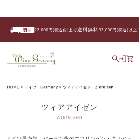
送料無料
初回
い
22,000円(税込)以上で
/ 33,000円(税込)以上で
HOME
ドイツ Germany
ツィアアイゼン Ziereisen
ツィアアイゼン
Ziereisen
ドイツ最南端、バーデン州のエフリンゲン・キルヒェ