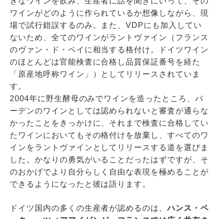
きなワインを飲み、生産者に話を聞きにいって、その
ワインがどのように作られているか想像しながら、現
場で試行錯誤するのみ。また、VDPにも加入してい
ないため、全てのワインがラントヴァイン（フランス
のヴァン・ド・ペイに相当する格付け。ドイツワイン
のほとんどは官能検査に合格し品質保証番号を経た
「原産地呼称ワイン」）としてリリースされていま
す。
2004年に野生酵母のみでワインを造ったところ、バ
ーデンのワインとしては認められないと審査が通らな
かったことをきっかけに、それまで検査に合格してい
たワインにおいてもその格付けを放棄し、すべてのワ
インをラントヴァインとしてリリースする道を選びま
した。かなりの勇気がいることだったはずですが、そ
のおかげでより自分らしく自由な表現を極めることが
できるようになったと彼は語ります。
ドイツ国内の多くの生産者が認めるのは、
ハンス・ペ