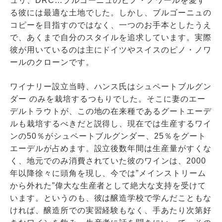
ュリ、DRC…ブルゴーニュのピノ・ノワールを愛す
る彼には最適な土地でした。しかし、ブルゴーニュの
コピーを目指すのではなく、一つのお手本としたうえ
で、あくまで自分のスタイルを追求しています。実際
彼が用いているのは主にドイツやスイスのピノ・ノワ
ールのクローンです。
ワイナリー設立当時、ハンス氏はシュペートブルグン
ダー のみを栽培するつもりでした。そこに妻のエー
デルトラウトが、この地の在来種であるグートエーデ
ルも栽培するべきだと説得し、現在では生産するワイ
ンの50％がシュペートブルグンダー、25％をグート
エーデルが占めます。設立後数年間は生産量がすくな
く、地元でのみ消費されていた彼のワインは、2000
年以降徐々に頭角を現し、今では”メインストリーム
から外れた”偉大な生産者として絶大な支持を受けて
います。というのも、彼は醸造学校で学んだこともな
ければ、醸造所での実習経験もなく、手あたり次第好