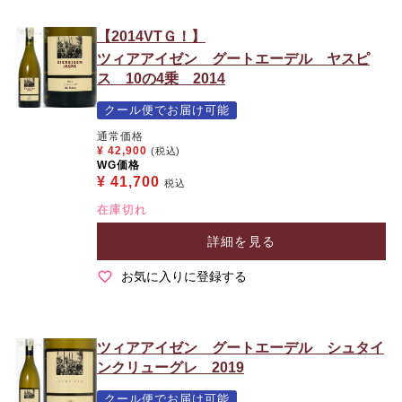
【2014VTＧ！】
ツィアアイゼン グートエーデル ヤスピ
ス 10の4乗 2014
クール便でお届け可能
通常価格
¥
42,900
(税込)
WG価格
¥
41,700
税込
在庫切れ
詳細を見る
お気に入りに登録する
ツィアアイゼン グートエーデル シュタイ
ンクリューグレ 2019
クール便でお届け可能