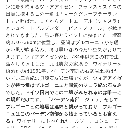
ンに居を構えるツィアアイゼン。フランスとスイスの
国境に接するこの一角は「マークグレーフラーラン
ト」と呼ばれ、古くからグートエーデル（シャスラ）
とシュペートブルグンダー（ピノ・ノワール）が栽培
されてきました。黒い森とライン川に挟まれた、標高
約270～380mに位置し、昼間はブルゴーニュから暖
かい風が吹き込み、冬は黒い森の冷たい空気がおりて
きます。ツィアアイゼン家は1734年以来この村で生
活をしてきました。元は農家の家系で、ワイナリーを
始めたのは1991年。バーデン南部の石灰岩土壌はた
いてい三畳紀の貝殻石灰岩土壌ですが、
ツィアアイゼ
ンが持つ畑はブルゴーニュと同質のジュラ紀の石灰岩
でした。
ドイツ国内でこの土壌がみられるのは唯一こ
の場所だけ
です。
「バーデン南部、ジュラ、そして
ブルゴーニュの地層は連綿と繋がっており、ブルゴー
ニュはこのバーデン南部から始まっているとも言え
る」
ワイナリーに並べられた、ルソー、コシュ・デ