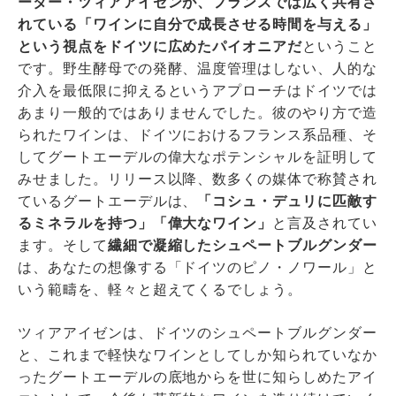
ーター・ツィアアイゼンが、フランスでは広く共有さ
れている「ワインに自分で成長させる時間を与える」
という視点をドイツに広めたパイオニアだ
ということ
です。野生酵母での発酵、温度管理はしない、人的な
介入を最低限に抑えるというアプローチはドイツでは
あまり一般的ではありませんでした。彼のやり方で造
られたワインは、ドイツにおけるフランス系品種、そ
してグートエーデルの偉大なポテンシャルを証明して
みせました。リリース以降、数多くの媒体で称賛され
ているグートエーデルは、
「コシュ・デュリに匹敵す
るミネラルを持つ」「偉大なワイン」
と言及されてい
ます。そして
繊細で凝縮したシュペートブルグンダー
は、あなたの想像する「ドイツのピノ・ノワール」と
いう範疇を、軽々と超えてくるでしょう。
ツィアアイゼンは、ドイツのシュペートブルグンダー
と、これまで軽快なワインとしてしか知られていなか
ったグートエーデルの底地からを世に知らしめたアイ