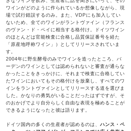
きなワインを飲み、生産者に話を聞きにいって、その
ワインがどのように作られているか想像しながら、現
場で試行錯誤するのみ。また、VDPにも加入してい
ないため、全てのワインがラントヴァイン（フランス
のヴァン・ド・ペイに相当する格付け。ドイツワイン
のほとんどは官能検査に合格し品質保証番号を経た
「原産地呼称ワイン」）としてリリースされていま
す。
2004年に野生酵母のみでワインを造ったところ、バ
ーデンのワインとしては認められないと審査が通らな
かったことをきっかけに、それまで検査に合格してい
たワインにおいてもその格付けを放棄し、すべてのワ
インをラントヴァインとしてリリースする道を選びま
した。かなりの勇気がいることだったはずですが、そ
のおかげでより自分らしく自由な表現を極めることが
できるようになったと彼は語ります。
ドイツ国内の多くの生産者が認めるのは、
ハンス・ペ