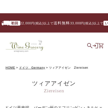
送料無料
初回
いつ
22,000円(税込)以上で
/ 33,000円(税込)以上で
HOME
ドイツ Germany
ツィアアイゼン Ziereisen
ツィアアイゼン
Ziereisen
ドイツ最南端、バーデン州のエフリンゲン・キルヒェ