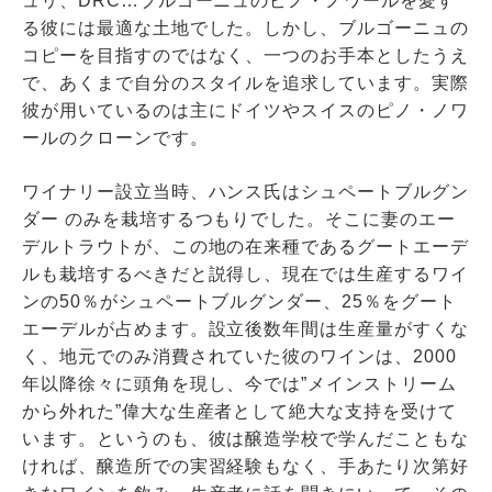
ュリ、DRC…ブルゴーニュのピノ・ノワールを愛す
る彼には最適な土地でした。しかし、ブルゴーニュの
コピーを目指すのではなく、一つのお手本としたうえ
で、あくまで自分のスタイルを追求しています。実際
彼が用いているのは主にドイツやスイスのピノ・ノワ
ールのクローンです。
ワイナリー設立当時、ハンス氏はシュペートブルグン
ダー のみを栽培するつもりでした。そこに妻のエー
デルトラウトが、この地の在来種であるグートエーデ
ルも栽培するべきだと説得し、現在では生産するワイ
ンの50％がシュペートブルグンダー、25％をグート
エーデルが占めます。設立後数年間は生産量がすくな
く、地元でのみ消費されていた彼のワインは、2000
年以降徐々に頭角を現し、今では”メインストリーム
から外れた”偉大な生産者として絶大な支持を受けて
います。というのも、彼は醸造学校で学んだこともな
ければ、醸造所での実習経験もなく、手あたり次第好