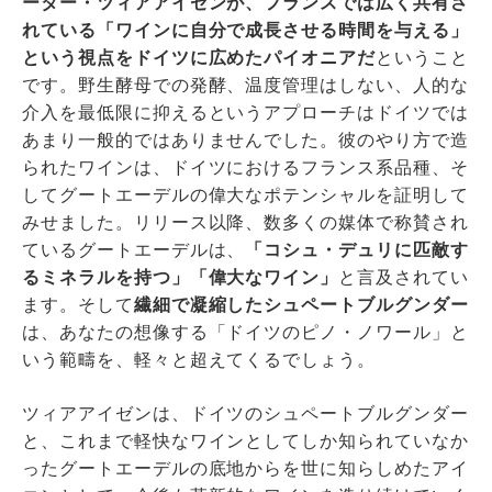
ーター・ツィアアイゼンが、フランスでは広く共有さ
れている「ワインに自分で成長させる時間を与える」
という視点をドイツに広めたパイオニアだ
ということ
です。野生酵母での発酵、温度管理はしない、人的な
介入を最低限に抑えるというアプローチはドイツでは
あまり一般的ではありませんでした。彼のやり方で造
られたワインは、ドイツにおけるフランス系品種、そ
してグートエーデルの偉大なポテンシャルを証明して
みせました。リリース以降、数多くの媒体で称賛され
ているグートエーデルは、
「コシュ・デュリに匹敵す
るミネラルを持つ」「偉大なワイン」
と言及されてい
ます。そして
繊細で凝縮したシュペートブルグンダー
は、あなたの想像する「ドイツのピノ・ノワール」と
いう範疇を、軽々と超えてくるでしょう。
ツィアアイゼンは、ドイツのシュペートブルグンダー
と、これまで軽快なワインとしてしか知られていなか
ったグートエーデルの底地からを世に知らしめたアイ