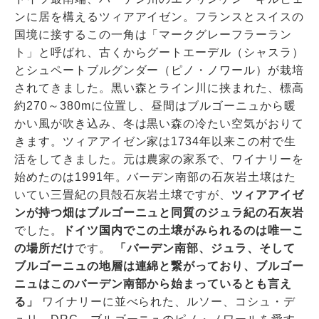
ンに居を構えるツィアアイゼン。フランスとスイスの
国境に接するこの一角は「マークグレーフラーラン
ト」と呼ばれ、古くからグートエーデル（シャスラ）
とシュペートブルグンダー（ピノ・ノワール）が栽培
されてきました。黒い森とライン川に挟まれた、標高
約270～380mに位置し、昼間はブルゴーニュから暖
かい風が吹き込み、冬は黒い森の冷たい空気がおりて
きます。ツィアアイゼン家は1734年以来この村で生
活をしてきました。元は農家の家系で、ワイナリーを
始めたのは1991年。バーデン南部の石灰岩土壌はた
いてい三畳紀の貝殻石灰岩土壌ですが、
ツィアアイゼ
ンが持つ畑はブルゴーニュと同質のジュラ紀の石灰岩
でした。
ドイツ国内でこの土壌がみられるのは唯一こ
の場所だけ
です。
「バーデン南部、ジュラ、そして
ブルゴーニュの地層は連綿と繋がっており、ブルゴー
ニュはこのバーデン南部から始まっているとも言え
る」
ワイナリーに並べられた、ルソー、コシュ・デ