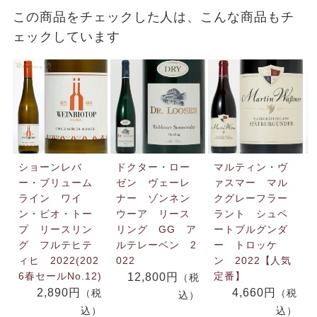
この商品をチェックした人は、こんな商品もチ
ェックしています
ショーンレバ
ドクター・ロー
マルティン・ヴ
ー・ブリューム
ゼン ヴェーレ
ァスマー マル
ライン ワイ
ナー ゾンネン
クグレーフラー
ン・ビオ・トー
ウーア リース
ラント シュペ
プ リースリン
リング GG ア
ートブルグンダ
グ フルテヒテ
ルテレーベン 2
ー トロッケ
ィヒ 2022(202
022
ン 2022【人気
6春セールNo.12)
定番】
12,800円
（税
2,890円
4,660円
（税
（税
込）
込）
込）