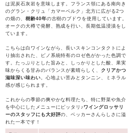
は泥炭石灰岩を意味します。フランス領にある南向き
のグラン・クリュ「カマーベルク」北方に広がる2つ
の畑の、
樹齢40年
の古樹のブドウを使用しています。
オークの大樽で発酵、熟成を行い、長期低温浸漬をし
ています。
こちらは白ワインながら、長いスキンコンタクトによ
り抽出された、ピノ系統特有のロゼ色がかった色調で
す。たっぷりとした旨みと、しっかりとした酸、果実
味からくる甘みのバランスが素晴らしく、
クリアかつ
滋味深い味わい
。心地よい苦みとタンニン、ミネラル
感が感じられます。
これからの季節の爽やかな料理たち、特に野菜や魚介
を中心にしたメニューにピッタリ♪
ワイングロッサリ
ーのスタッフにも大好評
の、ベッカーさんらしさに溢
れた一本です！