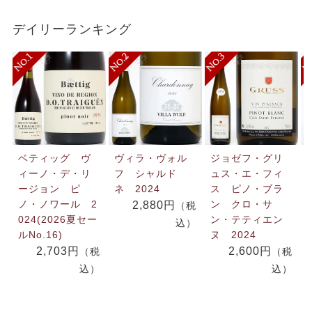
デイリーランキング
ベティッグ ヴ
ヴィラ・ヴォル
ジョゼフ・グリ
ィーノ・デ・リ
フ シャルド
ュス・エ・フィ
ージョン ピ
ネ 2024
ス ピノ・ブラ
ノ・ノワール 2
ン クロ・サ
2,880円
（税
024(2026夏セー
ン・テティエン
込）
ルNo.16)
ヌ 2024
2,703円
2,600円
（税
（税
込）
込）