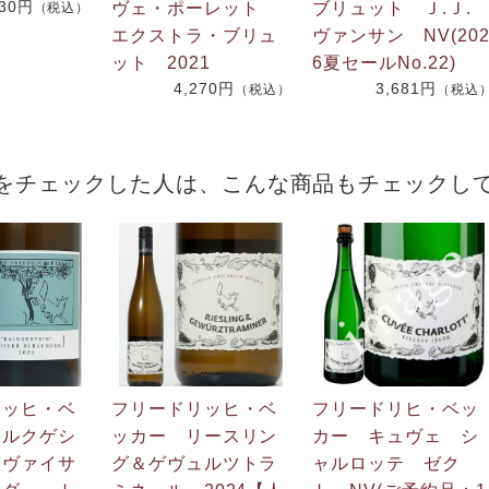
730円
ヴェ・ポーレット
ブリュット Ｊ.Ｊ
（税込）
エクストラ・ブリュ
ヴァンサン NV(20
ット 2021
6夏セールNo.22)
4,270円
3,681円
（税込）
（税込
をチェックした人は、こんな商品もチェックし
リッヒ・ベ
フリードリッヒ・ベ
フリードリヒ・ベッ
カルクゲシ
ッカー リースリン
カー キュヴェ シ
 ヴァイサ
グ＆ゲヴュルツトラ
ャルロッテ ゼク