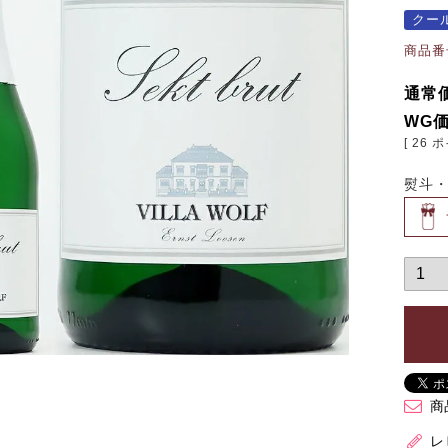
クー
商品番
通常
WG
[
26
ポ
熨斗
商
レ