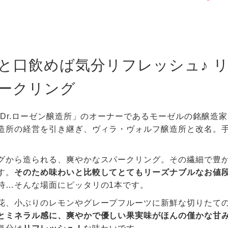
と口飲めば気分リフレッシュ♪ 
ークリング
に「Dr.ローゼン醸造所」のオーナーであるモーゼルの銘醸造家
造所の経営を引き継ぎ、ヴィラ・ヴォルフ醸造所と改名。
グから造られる、爽やかなスパークリング。その繊細で豊
す。
そのため味わいと比較してとてもリーズナブルなお値
時…そんな場面にピッタリの1本です。
花、小ぶりのレモンやグレープフルーツに新鮮な切りたて
とミネラル感に、爽やかで優しい果実味がほんの僅かな甘