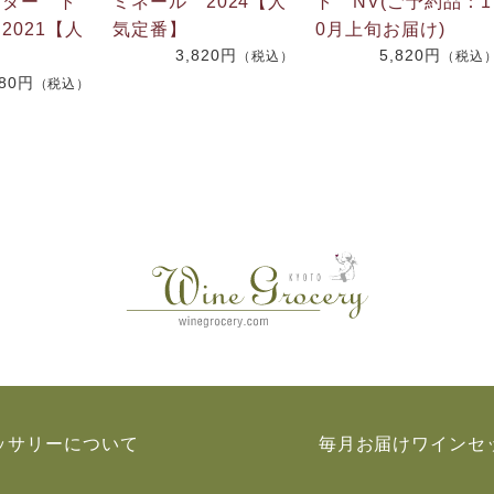
ンダー ト
ミネール 2024【人
ト NV(ご予約品：1
2021【人
気定番】
0月上旬お届け)
3,820円
5,820円
（税込）
（税込
380円
（税込）
ッサリーについて
毎月お届けワインセ