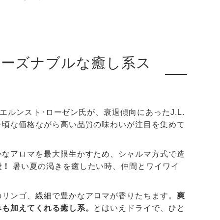
リーズナブルな癒し系ス
エルンスト･ローゼン氏が、衰退傾向にあったJ.L.
手頃な価格ながら高い品質の味わいが注目を集めて
かなアロマを最大限生かすため、シャルマ方式で造
段！
暑い夏の渇きを癒したい時、仲間とワイワイ
のリンゴ、繊細で豊かなアロマが香りたちます。
爽
みも加えてくれる癒し系。
とはいえドライで、ひと