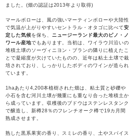
ました。(畑の認証は2013年より取得)
マールボローは、風の強いマーティンボローや大陸性
で気温が上がりやすいセントラル・オタゴに比べて
安
定した気候
を保ち、
ニュージーランド最大のピノ・ノ
ワール産地
でもあります。当初は、ワイラウ川沿いの
堆積土壌のソーヴィニヨン・ブランの隣りに植えたこ
とで凝縮度が欠けていたものの、近年は粘土土壌で栽
培されており、しっかりしたボディのワインが造られ
ています。
1haあたり4,200本植樹された畑は、粘土質と砂礫や
小石を含む河川土壌が幾重にも重なり合った堆積土か
ら成っています。収穫後のブドウはステンレスタンク
で醸造し、新樽28％のフレンチオーク樽で19カ月間
熟成させます。
熟した黒系果実の香り、スミレの香り、土やスパイス