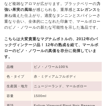
など複雑なアロマが広がります。ブラックベリーの
力
強い果実の風味
が感じられる、重厚感と
エレガンス
を
兼ね備えた仕上がり。適度なタンニンとスパイシーさ
重なり合い、全体的にこなれた印象で、マールボロー
のピノ・ノワールの新たな可能性を示した逸品です。
こちらは大変貴重なマグナムボトルの、2012年のバ
ックヴィンテージ品！ 12年の熟成を経て、マールボ
ローのピノ・ノワールの真価を存分に発揮していま
す。
品種
ピノ・ノワール100％
色・タイプ
赤・ミディアムフルボディ
生産国・地方
ニュージーランド、マールボロー
容量
1500ml
原語
Folium Vineyard Pinot Noir Reserve