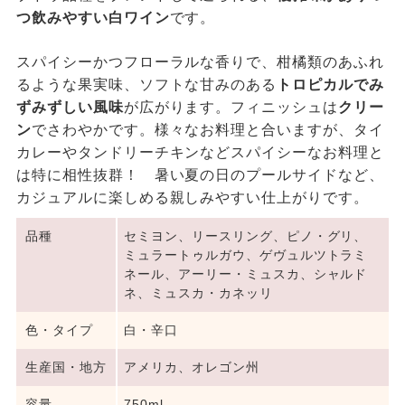
つ飲みやすい白ワイン
です。
スパイシーかつフローラルな香りで、柑橘類のあふれ
るような果実味、ソフトな甘みのある
トロピカルでみ
ずみずしい風味
が広がります。フィニッシュは
クリー
ン
でさわやかです。様々なお料理と合いますが、タイ
カレーやタンドリーチキンなどスパイシーなお料理と
は特に相性抜群！ 暑い夏の日のプールサイドなど、
カジュアルに楽しめる親しみやすい仕上がりです。
品種
セミヨン、リースリング、ピノ・グリ、
ミュラートゥルガウ、ゲヴュルツトラミ
ネール、アーリー・ミュスカ、シャルド
ネ、ミュスカ・カネッリ
色・タイプ
白・辛口
生産国・地方
アメリカ、オレゴン州
容量
750ml