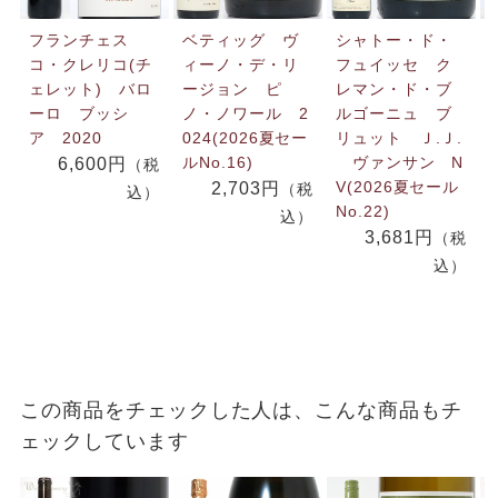
フランチェス
ベティッグ ヴ
シャトー・ド・
コ・クレリコ(チ
ィーノ・デ・リ
フュイッセ ク
ェレット) バロ
ージョン ピ
レマン・ド・ブ
ーロ ブッシ
ノ・ノワール 2
ルゴーニュ ブ
ア 2020
024(2026夏セー
リュット Ｊ.Ｊ.
ルNo.16)
ヴァンサン N
6,600円
（税
V(2026夏セール
2,703円
（税
込）
No.22)
込）
3,681円
（税
込）
この商品をチェックした人は、こんな商品もチ
ェックしています