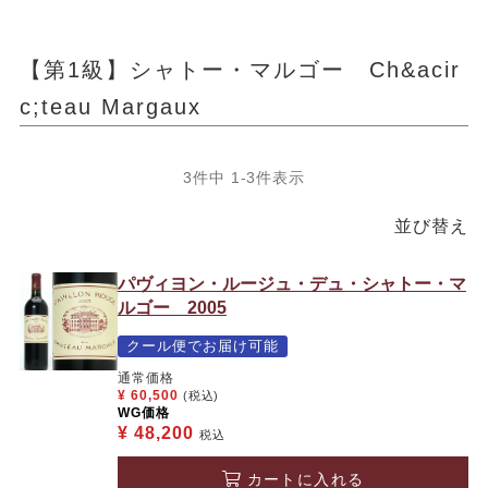
【第1級】シャトー・マルゴー Ch&acir
c;teau Margaux
3
件中
1
-
3
件表示
並び替え
パヴィヨン・ルージュ・デュ・シャトー・マ
ルゴー 2005
クール便でお届け可能
通常価格
¥
60,500
(税込)
WG価格
¥
48,200
税込
カートに入れる