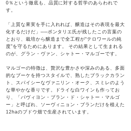
0％という徹底も、品質に対する哲学のあらわれで
す。
「上質な果実を手に入れれば、醸造はその表現を最大
化するだけだ」──ポンタリエ氏が残したこの言葉の
とおり、栽培から醸造まで全工程が“テロワールの純
度”を守るためにあります。 その結果として生まれる
のが、グラン・ヴァン、シャトー・マルゴーです。
マルゴーの特徴は、贅沢な豊かさや深みのある、多面
的なブーケを持つスタイルで、熟したブラックカラン
ト、スパイシーなヴァニリン・オーク、スミレのよう
な華やかな香りです。ドライな白ワインも作ってお
り、「パヴィヨン・ブラン・ド・シャトー・マルゴ
ー」と呼ばれ、ソーヴィニョン・ブランだけを植えた
12haのブドウ畑で生産されています。