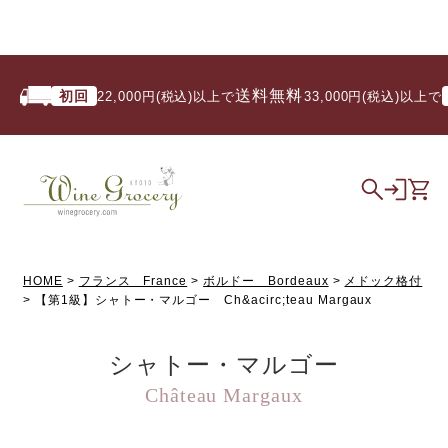
送料無料
初回
いつ
22,000円(税込)以上で
/ 33,000円(税込)以上で
HOME
フランス France
ボルドー Bordeaux
メドック格付
【第1級】シャトー・マルゴー Ch&acirc;teau Margaux
シャトー・マルゴー
Château Margaux