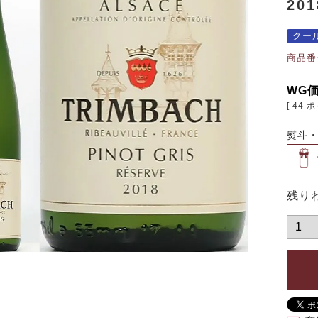
20
クー
商品番
WG
[
44
ポ
熨斗
残り