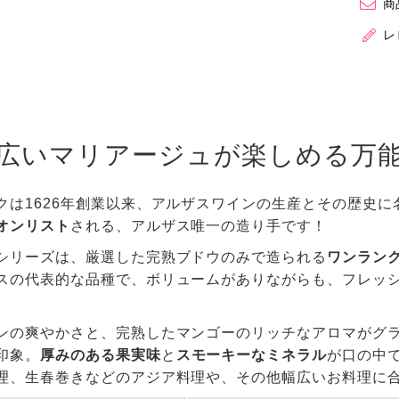
商
レ
広いマリアージュが楽しめる万能
クは1626年創業以来、アルザスワインの生産とその歴史
オンリスト
される、アルザス唯一の造り手です！
シリーズは、厳選した完熟ブドウのみで造られる
ワンラン
スの代表的な品種で、ボリュームがありながらも、フレッ
ンの爽やかさと、完熟したマンゴーのリッチなアロマがグ
印象。
厚みのある果実味
と
スモーキーなミネラル
が口の中
理、生春巻きなどのアジア料理や、その他幅広いお料理に合