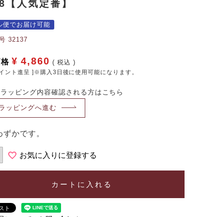
18【人気定番】
ル便でお届け可能
号
32137
¥
4,860
価格
税込
イント進呈 ]※購入3日後に使用可能になります。
・ラッピング内容確認される方はこちら
ラッピングへ進む
わずかです。
お気に入りに登録する
カートに入れる