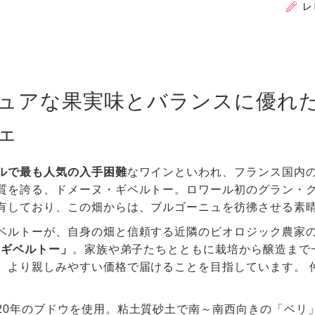
レ
ュアな果実味とバランスに優れ
ェ
ルで最も人気の入手困難
なワインといわれ、フランス国内
質を誇る、ドメーヌ・ギベルトー。ロワール初のグラン・
有しており、この畑からは、ブルゴーニュを彷彿させる素
ベルトーが、自身の畑と信頼する近隣のビオロジック農家
・ギベルトー」
。家族や弟子たちとともに栽培から醸造まで
、より親しみやすい価格で届けることを目指しています。 
20年のブドウを使用。粘土質砂土で南～南西向きの「ベリ