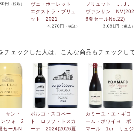
730円
ヴェ・ポーレット
ブリュット Ｊ.Ｊ
（税込）
エクストラ・ブリュ
ヴァンサン NV(20
ット 2021
6夏セールNo.22)
4,270円
3,681円
（税込）
（税込
をチェックした人は、こんな商品もチェックし
ミ サン・
ボルゴ・スコペー
カミーユ・エ・ギヨ
ンツォ 2
ト ロッソ・トスカ
ーム・ボワイヨ ポ
26夏セールN
ーナ 2024(2026夏
マール 1er リュジ