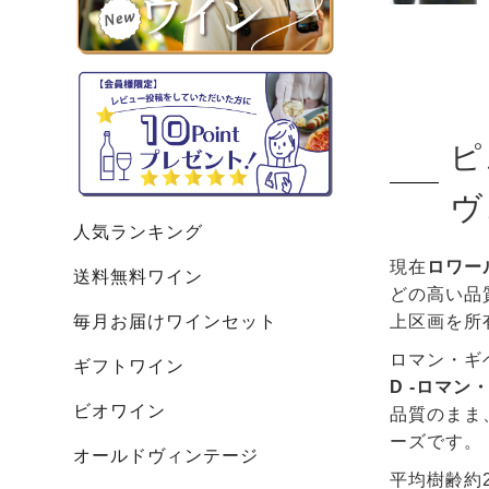
ピ
ヴ
人気ランキング
現在
ロワー
送料無料ワイン
どの高い品
毎月お届けワインセット
上区画を所
ロマン・ギ
ギフトワイン
D -ロマン
ビオワイン
品質のまま
ーズです。
オールドヴィンテージ
平均樹齢約