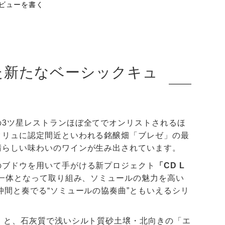
ビューを書く
た新たなベーシックキュ
の3ツ星レストランほぼ全てでオンリストされるほ
クリュに認定間近といわれる銘醸畑「ブレゼ」の最
晴らしい味わいのワインが生み出されています。
のブドウを用いて手がける新プロジェクト
「CD L
一体となって取り組み、ソミュールの魅力を高い
仲間と奏でる“ソミュールの協奏曲”ともいえるシリ
」と、石灰質で浅いシルト質砂土壌・北向きの「エ