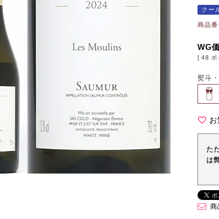
クー
商品番
WG
[
48
ポ
熨斗
お
た
は
商