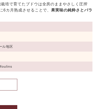
機栽培で育てたブドウは全房のままやさしく圧搾
に6カ月熟成させることで、
果実味の純粋さとバラ
ール地区
Moulins