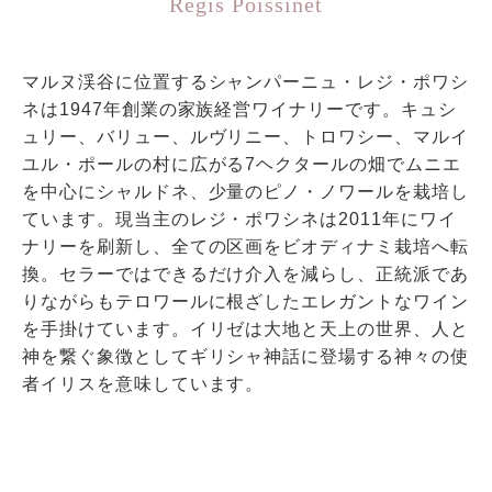
Régis Poissinet
マルヌ渓谷に位置するシャンパーニュ・レジ・ポワシ
ネは1947年創業の家族経営ワイナリーです。キュシ
ュリー、バリュー、ルヴリニー、トロワシー、マルイ
ユル・ポールの村に広がる7ヘクタールの畑でムニエ
を中心にシャルドネ、少量のピノ・ノワールを栽培し
ています。現当主のレジ・ポワシネは2011年にワイ
ナリーを刷新し、全ての区画をビオディナミ栽培へ転
換。セラーではできるだけ介入を減らし、正統派であ
りながらもテロワールに根ざしたエレガントなワイン
を手掛けています。イリゼは大地と天上の世界、人と
神を繋ぐ象徴としてギリシャ神話に登場する神々の使
者イリスを意味しています。