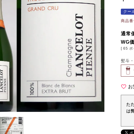
クー
商品番
通常
WG
[
65
ポ
熨斗
お
た
は