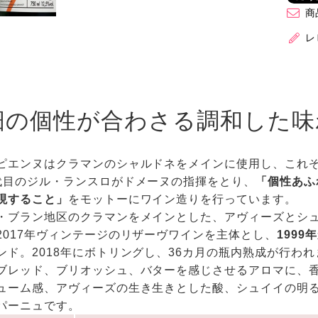
商
レ
畑の個性が合わさる調和した味
ピエンヌはクラマンのシャルドネをメインに使用し、これぞ
代目のジル・ランスロがドメーヌの指揮をとり、
「個性あふ
現すること」
をモットーにワイン造りを行っています。
・ブラン地区のクラマンをメインとした、アヴィーズとシュイ
2017年ヴィンテージのリザーヴワインを主体とし、
199
ンド。2018年にボトリングし、36カ月の瓶内熟成が行われま
ブレッド、ブリオッシュ、バターを感じさせるアロマに、
ューム感、アヴィーズの生き生きとした酸、シュイイの明
パーニュです。