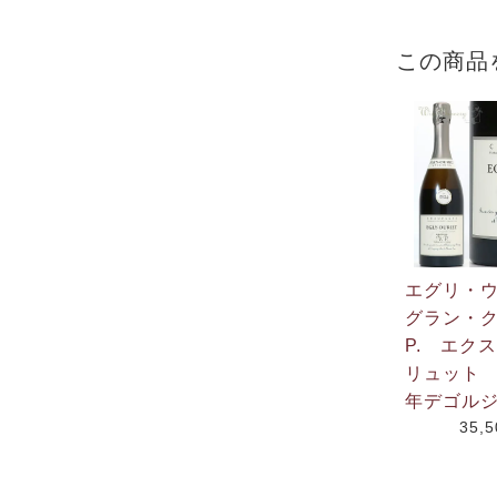
この商品
エグリ・
グラン・ク
P. エク
リュット N
年デゴルジ
35,